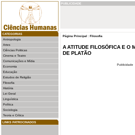
PUBLICIDADE
CATEGORIAS
Página Principal
:
Filosofia
Antropologia
Artes
A ATITUDE FILOSÓFICA E O
Ciências Politicas
DE PLATÃO
Cinema e Teatro
Comunicações e Mídia
Publicidade
Economia
Educação
Estudos de Religião
Filosofia
História
Lei Geral
Linguística
Política
Sociologia
Teoria e Crítica
LINKS PATROCINADOS