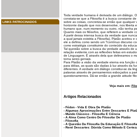
Toda verdade
humana
é derivada de um diálogo. Or
constata-se que a Filosofia é a busca constante 
LINKS PATROCINADOS
sobre as coisas, concretiza-se então que qualquer 
horizonte daquilo que nos desenvolve, nos liberta e
humano que, num momento ou outro, não tenha pe
Quanto mais os filósofos, que refletem a verdade
A partir dessa intensa busca da verdade que nunc
a qual jamais existiria a Filosofia), Platão aceitou 
ele a definiu como sendo um ?contínuo discurso c
como estratégia constituinte do conteúdo da educ
Tal questão sobre a busca da verdade através de 
relação evidente com as reflexões feitas em estudos
de Linguagem. É através dela que delineamos o m
torna seres geniais.
Para Platão a visão da verdade eterna era função 
para idéias, as quais são dadas à luz através da f
diferentes. A verdade em diálogo constitui-se da 
palavras através de pensamentos esboçados a parti
questionamentos. Dá-se então a grande atitude filo
Veja mais em:
Fil
Artigos Relacionados
-
Fédon - Vida E Obra De Platão
-
Algumas Aproximações Entre Descartes E Platã
-
Mundo Clássico - Filosofia E Ciência
-
A Alma Como Centro Do Filosofar De Platão
-
Filosofia
-
A Questão Da Filosofia Da Educação E Filosof
-
René Descartes: Dúvida Como Método E Certe