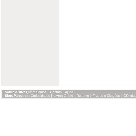
Sobre o site:
Quem Somos
|
Contato
|
Ajuda
Sites Parceiros:
Curiosidades
|
Livros Grátis
|
Resumo
|
Frases e Citações
|
Ciências