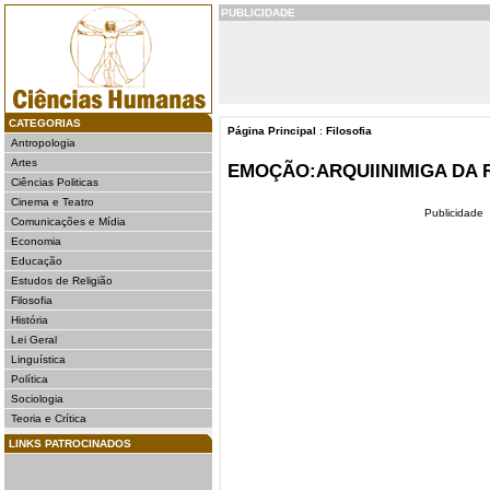
PUBLICIDADE
CATEGORIAS
Página Principal
:
Filosofia
Antropologia
Artes
EMOÇÃO:ARQUIINIMIGA DA 
Ciências Politicas
Cinema e Teatro
Publicidade
Comunicações e Mídia
Economia
Educação
Estudos de Religião
Filosofia
História
Lei Geral
Linguística
Política
Sociologia
Teoria e Crítica
LINKS PATROCINADOS