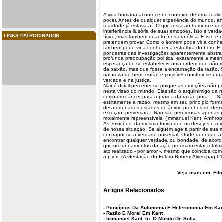
A vida humana acontece no contexto de uma realid
poder. Antes de qualquer experiência do mundo, a
realidade já estava aí. O que resta ao homem é des
interferência ilusória de suas emoções. Isto é ver
LINKS PATROCINADOS
físico, mas também quanto à esfera ética. E isto é o
pretendem provar. Como o homem pode vir a conhec
também pode vir a conhecer a estrutura do bem. E 
por detrás das investigações aparentemente abstra
profunda preocupação política, exatamente a mesm
esperança de se estabelecer uma ordem que não re
da paixão, mas que fosse a encarnação da razão. 
natureza do bem, então é possível construir-se um
verdade e na justiça.
Não é difícil perceber-se porque as emoções não
nesta visão do mundo. Elas são o arquiinimigo da r
como um câncer para a prática da razão pura. ... S
estritamente a razão, mesmo em seu princípio forma
desafortunados estados de ânimo prenhes de dem
exceção, perversas... Não são perniciosas apenas
moralmente repreensíveis. (Immanuel Kant, Anthropo
As emoções, da mesma forma que os desejos e a i
de nossa situação. Se alguém age a partir de sua m
contrapor-se a verdade universal. Onde quer que a
encontrar qualquer verdade, ou bondade, de acordo
que os fundamentos da ação precisam estar totalment
ato realizado - por amor -, mesmo que coincida com
a priori. (A Gestação do Futuro-Rubem Alves-pag.61
Veja mais em:
Fil
Artigos Relacionados
-
Princípios Da Autonomia E Heteronomia Em Ka
-
Razão E Moral Em Kant
-
Immanuel Kant. In: O Mundo De Sofia