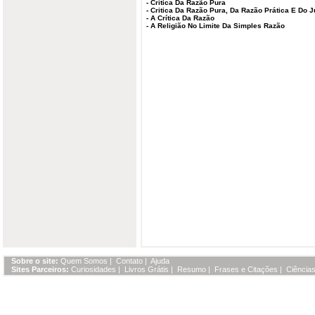
-
Crítica Da Razão Pura
-
Critica Da Razão Pura, Da Razão Prática E Do J
-
A Crítica Da Razão
-
A Religião No Limite Da Simples Razão
Sobre o site:
Quem Somos
|
Contato
|
Ajuda
Sites Parceiros:
Curiosidades
|
Livros Grátis
|
Resumo
|
Frases e Citações
|
Ciências