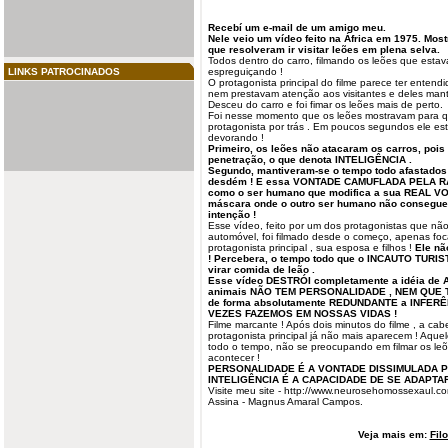
Recebí um e-mail de um amigo meu.
Nele veio um vídeo feito na África em 1975. Most
que resolveram ir visitar leões em plena selva.
Todos dentro do carro, filmando os leões que esta
LINKS PATROCINADOS
espreguiçando !
O
protagonista
principal do filme parece ter entend
nem prestavam atenção aos visitantes e deles mant
Desceu do carro e foi fimar os leões mais de perto.
Foi nesse momento que os leões mostravam para qu
protagonista por trás . Em poucos segundos ele es
devorando !
Primeiro, os leões não atacaram os carros, pois
penetração, o que denota INTELIGÊNCIA .
Segundo, mantiveram-se o tempo todo afastados 
desdém ! E essa VONTADE CAMUFLADA PELA RAZ
como o ser humano que modifica a sua REAL VON
máscara onde o outro ser humano não consegu
intenção !
Esse vídeo, feito por um dos protagonistas que n
automóvel, foi filmado desde o começo, apenas fo
protagonista principal , sua esposa e filhos !
Ele não
! Percebera, o tempo todo que o INCAUTO TURIST
virar comida de leão .
Esse vídeo DESTRÓI completamente a idéia de 
animais NÃO TEM PERSONALIDADE , NEM QUE T
de forma absolutamente REDUNDANTE a INFE
VEZES FAZEMOS EM NOSSAS VIDAS !
Filme marcante ! Após dois minutos do filme , a ca
protagonista principal já não mais aparecem ! Aque
todo o tempo, não se preocupando em filmar os leõe
acontecer !
PERSONALIDADE É A VONTADE DISSIMULADA P
INTELIGÊNCIA É A CAPACIDADE DE SE ADAPTA
Visite meu site - http://www.neurosehomossexaul.co
Assina - Magnus Amaral Campos.
Veja mais em:
Fil