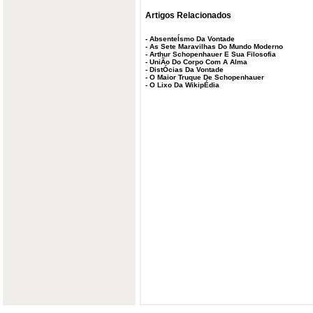
Artigos Relacionados
-
AbsenteÍsmo Da Vontade
-
As Sete Maravilhas Do Mundo Moderno
-
Arthur Schopenhauer E Sua Filosofia
-
UniÃo Do Corpo Com A Alma
-
DistÓcias Da Vontade
-
O Maior Truque De Schopenhauer
-
O Lixo Da WikipÉdia