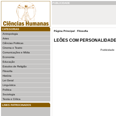
PUBLICIDADE
CATEGORIAS
Página Principal
:
Filosofia
Antropologia
Artes
LEÕES COM PERSONALIDAD
Ciências Politicas
Cinema e Teatro
Publicidade
Comunicações e Mídia
Economia
Educação
Estudos de Religião
Filosofia
História
Lei Geral
Linguística
Política
Sociologia
Teoria e Crítica
LINKS PATROCINADOS