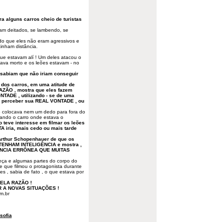
ra alguns carros cheio de turistas
vam deitados, se lambendo, se
ido que eles não eram agressivos e
inham distância.
e estavam alí ! Um deles atacou o
tava morto e os leões estavam - no
 sabiam que não iriam conseguir
dos carros, em uma atitude de
ÃO , mostra que eles fazem
TADE , utilizando - se de uma
e perceber sua REAL VONTADE , ou
ão colocava nem um dedo para fora do
cando o carro onde estava o
 teve interesse em filmar os leões
A iria, mais cedo ou mais tarde
Arthur Schopenhauer de que os
ENHAM INTELIGÊNCIA e mostra ,
RÊNCIA ERRÔNEA QUE MUITAS
beça e algumas partes do corpo do
le que filmou o protagonista durante
s , sabia de fato , o que estava por
ELA RAZÃO !
R A NOVAS SITUAÇÕES !
m.br
osofia