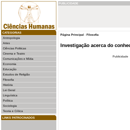
PUBLICIDADE
CATEGORIAS
Página Principal
:
Filosofia
Antropologia
Artes
Investigação acerca do conh
Ciências Politicas
Cinema e Teatro
Publicidade
Comunicações e Mídia
Economia
Educação
Estudos de Religião
Filosofia
História
Lei Geral
Linguística
Política
Sociologia
Teoria e Crítica
LINKS PATROCINADOS