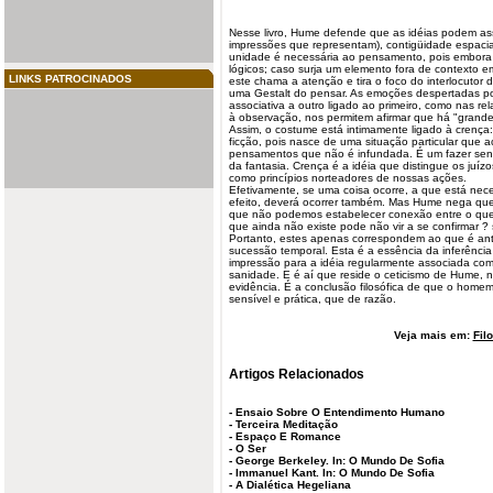
Nesse livro, Hume defende que as idéias podem ass
impressões que representam), contigüidade espacial
unidade é necessária ao pensamento,
pois
embora e
lógicos; caso surja um elemento fora de contexto e
LINKS PATROCINADOS
este chama a atenção e tira o foco do interlocutor
uma Gestalt do pensar. As emoções despertadas p
associativa a outro ligado ao primeiro, como nas re
à observação, nos permitem afirmar que há "grand
Assim, o costume está intimamente ligado à crença:
ficção, pois nasce de uma situação particular que
pensamentos que não é infundada. É um fazer sent
da fantasia. Crença é a
idéia
que distingue os juízo
como princípios norteadores de nossas ações.
Efetivamente, se uma coisa ocorre, a que está nec
efeito, deverá ocorrer também. Mas Hume nega que 
que não podemos estabelecer conexão entre o qu
que ainda não existe pode não vir a se confirmar ?
Portanto, estes apenas correspondem ao que é ant
sucessão temporal. Esta é a essência da inferênci
impressão para a idéia regularmente associada co
sanidade. E é aí que reside o ceticismo de Hume,
evidência. É a conclusão filosófica de que o home
sensível e prática, que de razão.
Veja mais em:
Fil
Artigos Relacionados
-
Ensaio Sobre O Entendimento Humano
-
Terceira Meditação
-
Espaço E Romance
-
O Ser
-
George Berkeley. In: O Mundo De Sofia
-
Immanuel Kant. In: O Mundo De Sofia
-
A Dialética Hegeliana