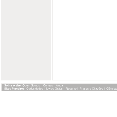
Sobre o site:
Quem Somos
|
Contato
|
Ajuda
Sites Parceiros:
Curiosidades
|
Livros Grátis
|
Resumo
|
Frases e Citações
|
Ciências