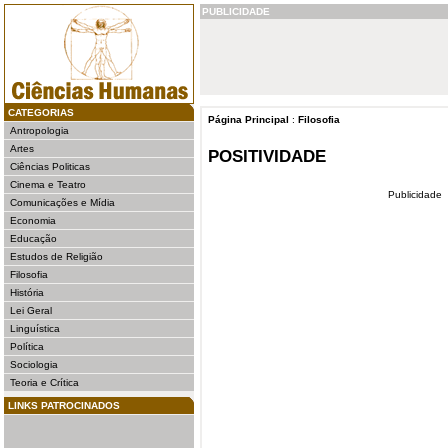
PUBLICIDADE
CATEGORIAS
Página Principal
:
Filosofia
Antropologia
Artes
POSITIVIDADE
Ciências Politicas
Cinema e Teatro
Publicidade
Comunicações e Mídia
Economia
Educação
Estudos de Religião
Filosofia
História
Lei Geral
Linguística
Política
Sociologia
Teoria e Crítica
LINKS PATROCINADOS