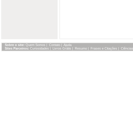
Sobre o site:
Quem Somos
|
Contato
|
Ajuda
Sites Parceiros:
Curiosidades
|
Livros Grátis
|
Resumo
|
Frases e Citações
|
Ciências