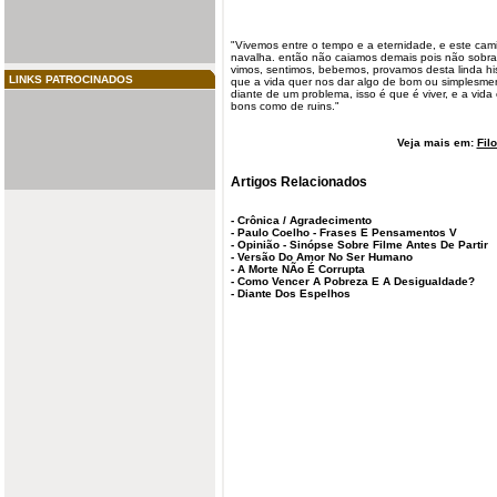
"Vivemos entre o tempo e a eternidade, e este cami
navalha. então não caiamos demais pois não sobra
vimos, sentimos, bebemos, provamos desta linda hi
LINKS PATROCINADOS
que a vida quer nos dar algo de bom ou simplesmen
diante de um problema, isso é que é viver, e a vida
bons como de ruins."
Veja mais em:
Fil
Artigos Relacionados
-
Crônica / Agradecimento
-
Paulo Coelho - Frases E Pensamentos V
-
Opinião - Sinópse Sobre Filme Antes De Partir
-
Versão Do Amor No Ser Humano
-
A Morte NÃo É Corrupta
-
Como Vencer A Pobreza E A Desigualdade?
-
Diante Dos Espelhos