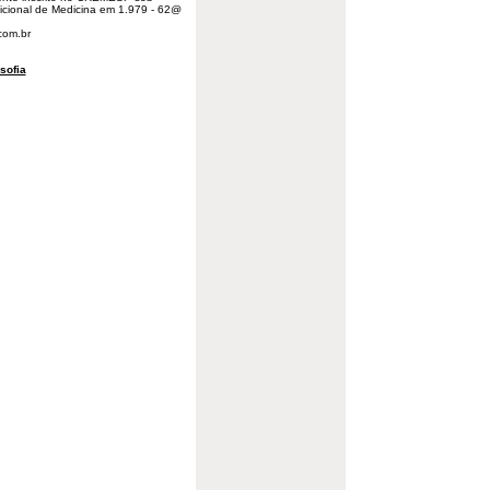
icional de Medicina em 1.979 - 62@
com.br
osofia