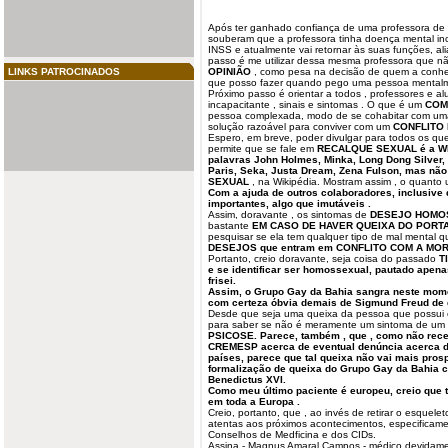
Após ter ganhado confiança de uma professora de 
souberam que a professora tinha doença mental inc
INSS e atualmente vai retornar às suas funções, ali
passo é me utilizar dessa mesma professora que 
LINKS PATROCINADOS
OPINIÃO
, como pesa na decisão de quem a conhec
que posso fazer quando pego uma pessoa mental
Próximo passo é orientar a todos , professores e a
incapacitante , sinais e sintomas . O que é um
COM
pessoa complexada, modo de se cohabitar com um
solução razoável para conviver com um
CONFLITO 
Espero, em breve, poder divulgar para todos os que
permite que se fale em
RECALQUE SEXUAL é a WIK
palavras John Holmes, Minka, Long Dong Silver, C
Paris, Seka, Justa Dream, Zena Fulson, mas nã
SEXUAL
, na Wikipédia. Mostram assim , o quanto u
Com a ajuda de outros colaboradores, inclusiv
importantes, algo que imutáveis .
Assim, doravante , os sintomas de
DESEJO HOMO
bastante
EM CASO DE HAVER QUEIXA DO POR
pesquisar se ela tem qualquer tipo de mal mental 
DESEJOS que entram em CONFLITO COM A MOR
Portanto, creio doravante, seja coisa do passado
T
e se identificar ser homossexual, pautado ap
frisei.
Assim, o Grupo Gay da Bahia sangra neste momen
com certeza óbvia demais de Sigmund Freud de q
Desde que seja uma queixa da pessoa que possui o
para saber se não é meramente um sintoma de um 
PSICOSE.
Parece, também , que , como não re
CREMESP acerca de eventual denúncia acerca de
países, parece que tal queixa não vai mais pros
formalização de queixa do Grupo Gay da Bahia 
Benedictus XVI.
Como meu último paciente é europeu, creio que 
em toda a Europa .
Creio, portanto, que , ao invés de retirar o esquele
atentas aos próximos acontecimentos, especifica
Conselhos de Medficina e dos CIDs.
Assina - Magnus Amaral Campos - médico devidam