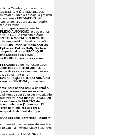
colégio Estadual , onde todos
apacitante e fôra afastada pelo
ás retornou no dia de hoje, o próximo
não é apenas
FORMADORA DE
eu enferma , para atestar aquilo
mente enferma.
lunos, o que é um mal mental
PLEXO AUTÔNOMO
, o que é uma
a NEUROSE e criar sua própria
ENTRE A MORAL E O DESEJO.
 tiverem ouvidos. A única que não
IPÉDIA. Pode-se mencionar as
ytherea, Dakota Kelly, Victória
o se pode falar em RECALQUE
ma Enciclopédia é livre .
e do GOOGLE, tivemos avanços
SSEXUAIS
devem ser explorados
TADOR DESSES DESEJOS
, de se
que produza esses sintomas , esses
AL ,
ou se não tem.
IRAR O ESQUELETO DO ARMÁRIO
enas em um SINTOMA , como bem
to, pois acaba aquí a definição
ue a pessoa deva-se aceitar .
 sintoma , este deve ser investigado
mal mental,
seja uma NEUROSE ou
cebí nenhuma INTIMAÇÃO do
 meu site que já penetrou 32
perar, nem que fosse com a
com pedido de aval do Papa
tenha chegado para ficar , também
to do armário, as pessoas devem ficar
mente alguma movimentação maior dos
ente inscrito no CREMESP sob