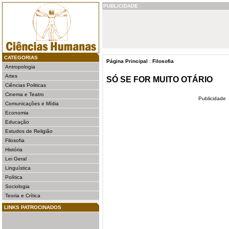
PUBLICIDADE
CATEGORIAS
Página Principal
:
Filosofia
Antropologia
Artes
SÓ SE FOR MUITO OTÁRIO
Ciências Politicas
Cinema e Teatro
Publicidade
Comunicações e Mídia
Economia
Educação
Estudos de Religião
Filosofia
História
Lei Geral
Linguística
Política
Sociologia
Teoria e Crítica
LINKS PATROCINADOS