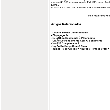
número 36.185 e formado pela FMUSP - curso Trad
turma .
Acesse meu site - http://www.neurosehomossexual.
Veja mais em:
Fil
Artigos Relacionados
-
Desejo Sexual Como Sintoma
-
Biopatografia
-
NeurÓtico Recalcado É Pleonasmo !
-
UniÃo Do Pensamento Com O Sentimento
-
VocÊ É Complexado ?
-
UniÃo Do Corpo Com A Alma
-
JuÍzos TeleolÓgicos = Neurose Homossexual =