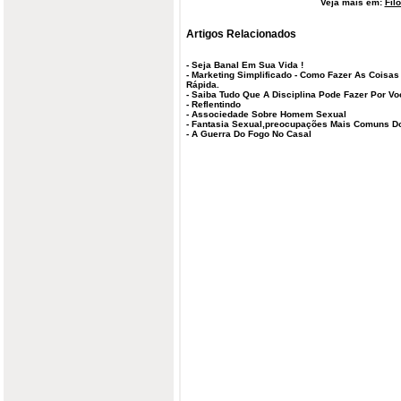
Veja mais em:
Fil
Artigos Relacionados
-
Seja Banal Em Sua Vida !
-
Marketing Simplificado - Como Fazer As Coisa
Rápida.
-
Saiba Tudo Que A Disciplina Pode Fazer Por V
-
Reflentindo
-
Associedade Sobre Homem Sexual
-
Fantasia Sexual,preocupações Mais Comuns Do
-
A Guerra Do Fogo No Casal