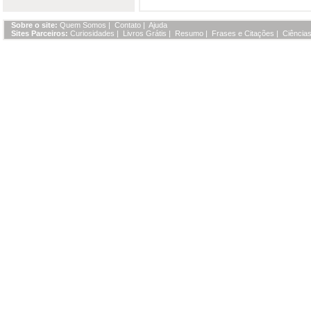
Sobre o site:
Quem Somos
|
Contato
|
Ajuda
Sites Parceiros:
Curiosidades
|
Livros Grátis
|
Resumo
|
Frases e Citações
|
Ciências