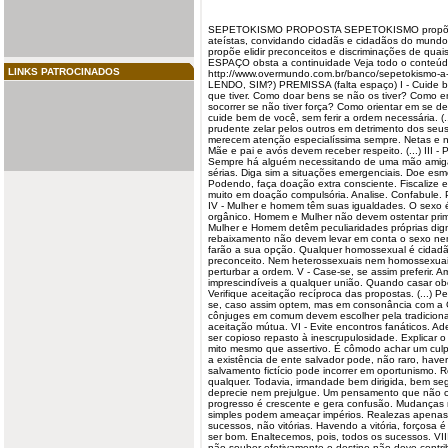
SEPETOKISMO PROPOSTA
SEPETOKISMO
propõe
ateístas, convidando cidadãs e cidadãos do mundo 
propõe elidir preconceitos e discriminações de qu
ESPAÇO obsta a continuidade Veja todo o conteú
LINKS PATROCINADOS
http://www.overmundo.com.br/banco/sepetokismo-
LENDO, SIM?) PREMISSA (falta espaço) I - Cuide 
que tiver. Como doar bens se não os tiver? Como 
socorrer se não tiver força? Como orientar em se 
cuide bem de você, sem ferir a ordem necessária. (...
prudente zelar pelos outros em detrimento dos seus.
merecem atenção especialíssima sempre. Netas e n
Mãe e pai e avós devem receber respeito. (...) III -
Sempre há alguém necessitando de uma mão amiga. 
sérias. Diga sim a situações emergenciais. Doe es
Podendo, faça doação extra consciente. Fiscalize e f
muito em doação compulsória. Analise. Confabule. P
IV - Mulher e homem têm suas igualdades. O sexo é
orgânico. Homem e Mulher não devem ostentar pri
Mulher e Homem detêm peculiaridades próprias dig
rebaixamento não devem levar em conta o sexo nem
farão a sua opção. Qualquer homossexual é cidad
preconceito. Nem heterossexuais nem homossexua
perturbar a ordem. V - Case-se, se assim preferir. 
imprescindíveis a qualquer união. Quando casar obe
Verifique aceitação recíproca das propostas. (...
se, caso assim optem, mas em consonância com a 
cônjuges em comum devem escolher pela tradicional
aceitação mútua. VI - Evite encontros fanáticos. A
ser copioso repasto à inescrupulosidade. Explicar
mito mesmo que assertivo. É cômodo achar um culp
a existência de ente salvador pode, não raro, haver
salvamento fictício pode incorrer em oportunismo.
qualquer. Todavia, irmandade bem dirigida, bem seg
deprecie nem prejulgue. Um pensamento que não 
progresso é crescente e gera confusão. Mudanças 
simples podem ameaçar impérios. Realezas apena
sucessos, não vitórias. Havendo a vitória, forçosa 
ser bom. Enaltecemos, pois, todos os sucessos. VII
não souber efetivamente o destino não deve contrib