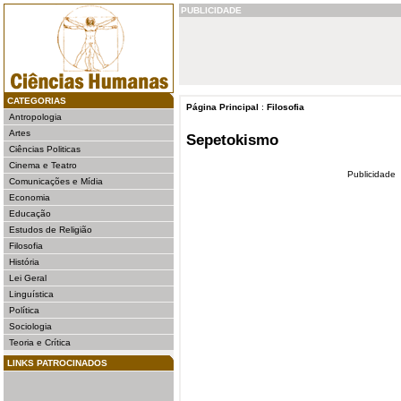
PUBLICIDADE
CATEGORIAS
Página Principal
:
Filosofia
Antropologia
Artes
Sepetokismo
Ciências Politicas
Cinema e Teatro
Publicidade
Comunicações e Mídia
Economia
Educação
Estudos de Religião
Filosofia
História
Lei Geral
Linguística
Política
Sociologia
Teoria e Crítica
LINKS PATROCINADOS