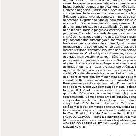
sérias. Infelizmente existem coletas espúrias. Nun
Inclua depósito poupador no orçamento. Não comp
lucrativos negócios. Fraternidade deve ser organiza
constituições. As leis devem ser atualizadas. Os leg
Seja progressista. Avante, sempre, em todos os se
necessário. Registros antigos ajudam muito em se 
adaptar todos ensinamentos à contemporização. Fu
de ensinamentos sadios na atualidade. Cultue o p
boas índoles. Inicie o progresso vencendo batalhas
progresso. X - Evite transgredir. As grandes tran
infrações. Participedo grupo no qual consiga inicia
regulamentos dão sustentação à sobrevivência. Tu
Necessário se faz elaborar leis novas. Qualquer m
maleabilidade, a seu tempo. Pense bem e elabore
merece reclusão, conforme leis, mas não em ocios
esquecimento. XI - Participe positivamente, inclusiv
eqüidade mais socialismo também sério é a soma per
participação em política séria é dever. Não seja ma
ninguém lhe faça a cabeça. Prepare-se a responsa
delimitada. Atente a Trabalho-Capital-Consciênci
opiniões. Convide à reflexão e saiba reconsiderar.
social. XII - Não deve existir ente fantástico do mal
que tolere sempre alguém menor atrapalhando sem
estranhas. Depressão mental merece cuidado. Cha
Pensamentos positivos ajudam muito. Existem evidên
pedir socorro. Sobreviva com saúdes mental e físic
Inefável. XIII - Ajude nos transportes. É necessári
que puder. Dê carona, se com segurança. Seja gentil 
seja camarada. Como participante de lotação, demon
complexidade do trânsito. Deixe longe o mau humor
companheira. XIV - Inove positivamente. Tudo que 
será bom a todos em muitos particulares. Todas as 
Reconsidere sempre que necessário. Contribua com 
Inefável. Participe. Lapide. Ajude a melhorar. Felic
FALTA DE ESPAÇO - obsta a continuidade Veja ma
http://www.overmundo.com.br/banco/sepetokismo-a
APARECIDO LADISLAU
FAVINI
favini@oi.com.br
(em
Salvador BA - BR