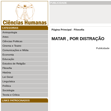
PUBLICIDADE
CATEGORIAS
Página Principal
:
Filosofia
Antropologia
Artes
MATAR , POR DISTRAÇÃO
Ciências Politicas
Cinema e Teatro
Publicidade
Comunicações e Mídia
Economia
Educação
Estudos de Religião
Filosofia
História
Lei Geral
Linguística
Política
Sociologia
Teoria e Crítica
LINKS PATROCINADOS