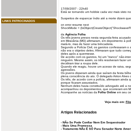
17/09/2007 - 22h40
Está se tornando um hobbie cada vez mais visto no
Suspeitos de espancar índio até a morte dizem qu
LINKS PATROCINADOS
on error resume next
ShockMode = (IsObject(CreateObject("ShockwaveFl
da
Agência
Folha
Os três jovens presos nesta segunda-feira acusado
em Miravânia (MG)
afirmaram
, em depoimento à polí
matá-lo, mas de fazer uma brincadeira.
Segundo a Polícia Civil, os garotos confessaram o
não era o objetivo deles. Afirmaram que tudo com
deles após a quermesse.
De acordo com os garotos, foi um "tranco" não-int
ninguém. Mesmo assim, os três resolveram fazer um
decidiram tirar a roupa dele.
Quando ele reagiu, houve um acesso de raiva, seg
agressões.
Os jovens disseram ainda que saíram da festa bêba
plena consciência do ato. O delegado Airton Alves
Os três, de acordo com a polícia, afirmaram ainda 
porque ficaram assustados.
Nenhum deles havia constituído advogado até a noi
acompanhou os depoimentos, que ocorreram em M
Acompanhe as notícias da
Folha Online
em seu cel
Veja mais em:
Fil
Artigos Relacionados
-
NÃo Se Pode Confiar Nem Em Sequestrador
-
Mais Uma Promessa
-
Tratamento NÃo É SÓ Para Senador Norte Amer