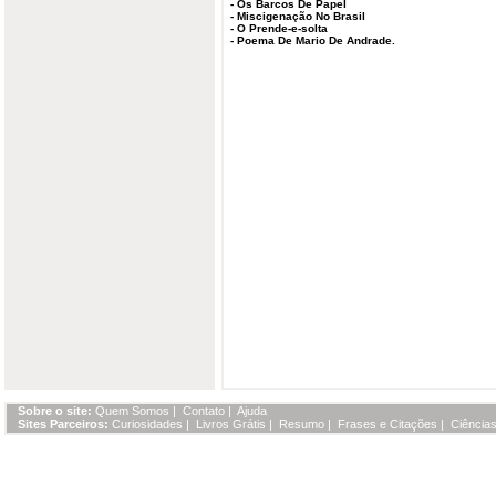
-
Os Barcos De Papel
-
Miscigenação No Brasil
-
O Prende-e-solta
-
Poema De Mario De Andrade.
Sobre o site:
Quem Somos
|
Contato
|
Ajuda
Sites Parceiros:
Curiosidades
|
Livros Grátis
|
Resumo
|
Frases e Citações
|
Ciências