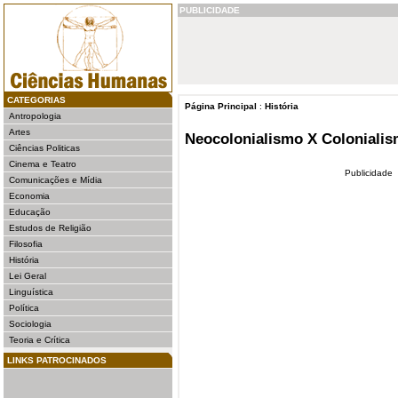
PUBLICIDADE
CATEGORIAS
Página Principal
:
História
Antropologia
Artes
Neocolonialismo X Coloniali
Ciências Politicas
Cinema e Teatro
Publicidade
Comunicações e Mídia
Economia
Educação
Estudos de Religião
Filosofia
História
Lei Geral
Linguística
Política
Sociologia
Teoria e Crítica
LINKS PATROCINADOS