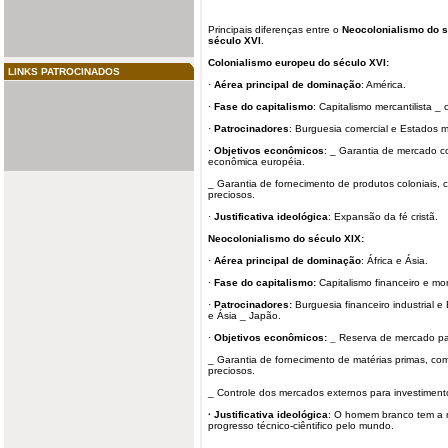
Principais diferenças entre o
Neocolonialismo do s
século XVI
.
Colonialismo europeu do século XVI:
LINKS PATROCINADOS
·
Aérea principal de dominação
: América.
·
Fase do
capitalismo
: Capitalismo mercantilista _ 
·
Patrocinadores
: Burguesia comercial e Estados 
·
Objetivos econômicos
: _ Garantia de mercado 
econômica européia.
_ Garantia de fornecimento de produtos coloniais, c
preciosos.
·
Justificativa ideológica
: Expansão da fé cristã.
Neocolonialismo do século XIX:
·
Aérea principal de dominação
: África e Ásia.
·
Fase do capitalismo:
Capitalismo financeiro e mo
·
Patrocinadores:
Burguesia financeiro industrial 
e Ásia _ Japão.
·
Objetivos econômicos: _
Reserva de mercado par
_ Garantia de fornecimento de matérias primas, como
preciosos.
_ Controle dos mercados externos para investiment
· Justificativa ideológica
: O homem branco tem a m
progresso técnico-ciêntifico pelo mundo.