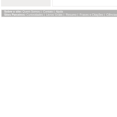
Sobre o site:
Quem Somos
|
Contato
|
Ajuda
Sites Parceiros:
Curiosidades
|
Livros Grátis
|
Resumo
|
Frases e Citações
|
Ciências