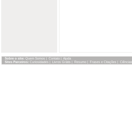
Sobre o site:
Quem Somos
|
Contato
|
Ajuda
Sites Parceiros:
Curiosidades
|
Livros Grátis
|
Resumo
|
Frases e Citações
|
Ciências