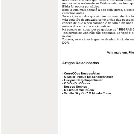
nem se sabe realmente se Cristo existiu, se bem qu
Bíblia foi escrita por sábios.
Bom, a vida mais banal é a dos seguidores, a dos 
caminhos antes.
Se você for um dos que vão ter um curso de vida he
vida será tão desgraçada como a vida das pessoas a
certeza de que o seu caminho é de fato o melhor a 
maioria dos atos que você praticou.
Há sempre um custo por se quebrar as " REGRAS 
Tais cursos de vida não são opcionais. Se você é d
mudar !
Todavia, se você for briguento desde o início de s
DOR.
Veja mais em:
Fil
Artigos Relacionados
-
CorreÇÕes NecessÁrias
-
O Maior Truque De Schopenhauer
-
Fuxicos De Schopenhauer
-
O VÔo Do CÔndor
-
Nossos Sonhos
-
O Lixo Da WikipÉdia
-
Vanilla Sky Ou " O Mundo Como