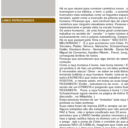
Há os que vieram para construir caminhos novos , 
inventaram a luz elétrica, o trem, o avião , o aut
invenções mais estúpidas como os foguetes espaci
serviram, assim como a invenção da pólvora que é
LINKS PATROCINADOS
humana.
>Pessoas que , sem nenhum tipo de orien
caminhos que ninguém visualizara antes. Pessoas
impressionante e jamais vista na escala humana.
Os seres humanos , de uma forma geral contentam-
trabalhar no sentido de " vender " o maior número
exclusivamente com a própria subsistência. Creiam-m
Há os que passam pela Terra e dizem " NÃO ESTÁ
MELHORADO !" . É o que aconteceu com Cristo, Fran
Sócrates, Platão, Sêneca, Nietzsche, Schopenhauer
Galilei, Giordano Bruno , Herman Melville , Dante Alig
Miguel de Cervantes, Aquilino Ribeiro , Freud, Jung
conseguiria lembrar de todos.
Pessoas que perceberam que algo dentro do sistem
correção.
Como a raça humana é burra, mas burra mesmo ! E ,
um profeta é de fato um profeta ou um falso profeta
É necessário atacar ! Deve - se saber se está lida
tentando ludibriar a raça humana. Assim, nota-se 
todos ESCREVEU que todos devem trabalhar co
POSITIVA , e mesmo assim, em todas as suas biogr
PESSIMISTA ! Então , reduziram-no de novo , à ca
sendo ele um OTIMISTA e pregando que todos fo
PESSIMISTA. . Puxa, a raça humana é burra ! ( Con
Schopenhauer agora mesmo na página de Arthur S
discussão , na Wikipédia. ).
Estas pessoas tiveram de ser "testadas" pela raç
profetas ou falso profetas.
Suas vidas foram de intensa DOR,e sempre vai ser .
Alguns estúpidos são tão estúpidos que não perceb
PAZ à Terra , não o teriam cruxificado aos 33 anos. 
percebeu que a UNIÃO familiar produz neuroses e po
mas a Igreja católica fatura os dízimos com a UNI
e prega , sob o nome de Cristo o contrário do que
pessoas NÃO LÊ A BÍBLIA, imaginam que Cristo pr
dizer tolices e a dizer que Cristo é que falou aqui