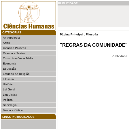
PUBLICIDADE
CATEGORIAS
Página Principal
:
Filosofia
Antropologia
Artes
"REGRAS DA COMUNIDADE"
Ciências Politicas
Cinema e Teatro
Publicidade
Comunicações e Mídia
Economia
Educação
Estudos de Religião
Filosofia
História
Lei Geral
Linguística
Política
Sociologia
Teoria e Crítica
LINKS PATROCINADOS