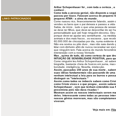
Arthur Schopenhauer foi , com toda a certeza ,
conhecí .
Como toda a pessoa genial, não disposto a segui
passou por louco. Falavam acerca do pequeno 
LINKS PATROCINADOS
pequeno ATMA - a alma do mundo .
Como nasceu rico, financeiramente falando, assim q
vendeu os bens que o pai deixara e passou a vida 
Sabia, de início , tudo o que uma pessoa de sesse
se deve ter filhos, que deve-se desconfiar do ser
personalidade que até hoje ninguém decorou. Deu 
porque deve-se ajudar seu semelhante , na medid
animais e dos mais fracos , os escravos , que receb
60.000.000 de chicotadas por dia, numa evidente
Não era sovina ou pão duro , mas não saia dando 
lidar com dinheiro afim de nunca necessitar ser esc
que ninguém tem. Fala acerca do mundo fenomênico
intersessão com a nossa Vontade.
Mas , acima de tudo, dá como certeza de que dev
INTUIÇÃO DE SENSIBILIDADE POSITIVA, para que
Como ninguém leu Arthur Schopenhauer , só sabe
biografia, bastante cheia de fuxicos em suma, mas
bondade, inteligência, filosofia, intelecção.
Assim, passados 150 anos de sua morte , sabem-
suas idéias fundamentais vão passando de uma e
nenhum intelectual a leia para os burros e poss
distinguir os "intelectuais "
Assim como todos os imbecís sabem como Cris
como Cristo viveu e o que pregou , assim sabem 
Schopenhauer , sem que tenham entendido sua fi
pessimista pois não dava risadas !
Mostram assim os nossos intelectuais serem mai
deles. Interessante como todas as pessoas int
nossos gênios morreram, mas são completament
viveram.
Veja mais em:
Fil