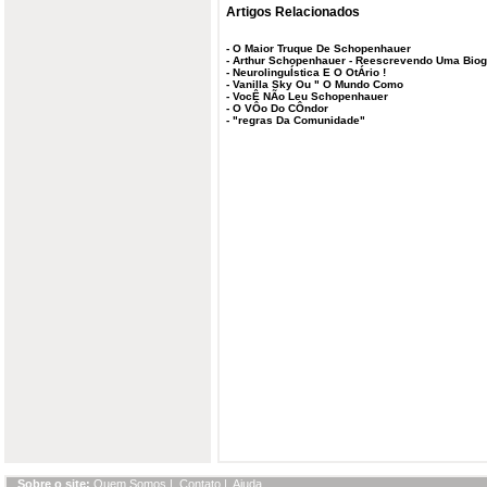
Artigos Relacionados
-
O Maior Truque De Schopenhauer
-
Arthur Schopenhauer - Reescrevendo Uma Biogra
-
NeurolinguÍstica E O OtÁrio !
-
Vanilla Sky Ou " O Mundo Como
-
VocÊ NÃo Leu Schopenhauer
-
O VÔo Do CÔndor
-
"regras Da Comunidade"
Sobre o site:
Quem Somos
|
Contato
|
Ajuda