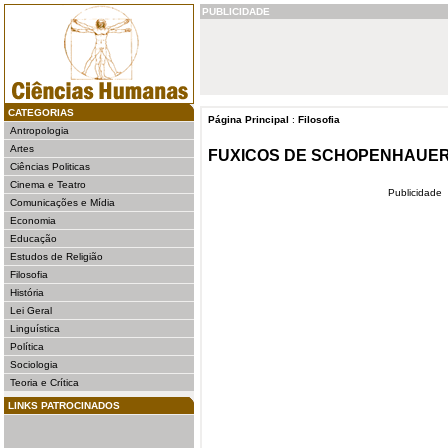
PUBLICIDADE
CATEGORIAS
Página Principal
:
Filosofia
Antropologia
Artes
FUXICOS DE SCHOPENHAUE
Ciências Politicas
Cinema e Teatro
Publicidade
Comunicações e Mídia
Economia
Educação
Estudos de Religião
Filosofia
História
Lei Geral
Linguística
Política
Sociologia
Teoria e Crítica
LINKS PATROCINADOS