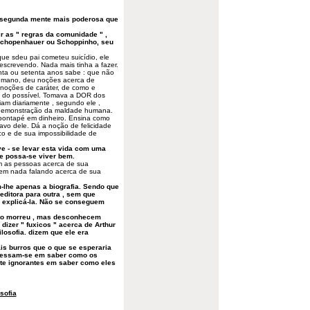
 a segunda mente mais poderosa que
r as " regras da comunidade " ,
Schopenhauer ou Schoppinho, seu
ue sdeu pai cometeu suicídio, ele
escrevendo. Nada mais tinha a fazer.
nta ou setenta anos sabe : que não
 humano, deu noções acerca de
noções de caráter, de como e
a do possível. Tomava a DOR dos
iam diariamente , segundo ele ,
 demonstração da maldade humana.
pontapé em dinheiro. Ensina como
ravo dele. Dá a noção de felicidade
 e de sua impossibilidade de
e - se levar esta vida com uma
 possa-se viver bem.
m as pessoas acerca de sua
 em nada falando acerca de sua
lhe apenas a biografia. Sendo que
ditora para outra , sem que
a explicá-la. Não se conseguem
to morreu , mas desconhecem
dizer " fuxicos " acerca de Arthur
losofia. dizem que ele era
s burros que o que se esperaria
eressam-se em saber como os
e ignorantes em saber como eles
osofia