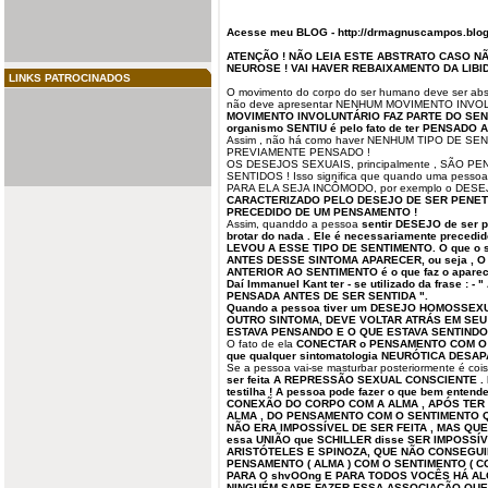
Acesse meu BLOG - http://drmagnuscampos.blo
ATENÇÃO ! NÃO LEIA ESTE ABSTRATO CASO NÃ
NEUROSE ! VAI HAVER REBAIXAMENTO DA LIBID
LINKS PATROCINADOS
O movimento do corpo do ser humano deve ser ab
não deve apresentar NENHUM MOVIMENTO INVO
MOVIMENTO INVOLUNTÁRIO FAZ PARTE DO SENTIM
organismo SENTIU é pelo fato de ter PENSADO
Assim , não há como haver NENHUM TIPO DE S
PREVIAMENTE PENSADO !
OS DESEJOS SEXUAIS, principalmente , SÃO 
SENTIDOS ! Isso significa que quando uma pes
PARA ELA SEJA INCÔMODO, por exemplo o DE
CARACTERIZADO PELO DESEJO DE SER PENET
PRECEDIDO DE UM PENSAMENTO !
Assim, quanddo a pessoa
sentir DESEJO de ser 
brotar do nada . Ele é necessariamente prece
LEVOU A ESSE TIPO DE SENTIMENTO. O que o 
ANTES DESSE SINTOMA APARECER, ou seja , 
ANTERIOR AO SENTIMENTO é o que faz o apare
Daí Immanuel Kant ter - se utilizado da frase : 
PENSADA ANTES DE SER SENTIDA ".
Quando a pessoa tiver um DESEJO HOMOSSEX
OUTRO SINTOMA, DEVE VOLTAR ATRÁS EM SEU
ESTAVA PENSANDO E O QUE ESTAVA SENTINDO 
O fato de ela
CONECTAR o PENSAMENTO COM O SE
que qualquer sintomatologia NEURÓTICA DESAP
Se a pessoa vai-se masturbar posteriormente é coi
ser feita A REPRESSÃO SEXUAL CONSCIENTE . É 
testilha ! A pessoa pode fazer o que bem enten
CONEXÃO DO CORPO COM A ALMA , APÓS TER 
ALMA , DO PENSAMENTO COM O SENTIMENTO 
NÃO ERA IMPOSSÍVEL DE SER FEITA , MAS QU
essa UNIÃO que SCHILLER disse SER IMPOSSÍV
ARISTÓTELES E SPINOZA, QUE NÃO CONSEGUI
PENSAMENTO ( ALMA ) COM O SENTIMENTO ( C
PARA O shvOOng E PARA TODOS VOCÊS HÁ A
NINGUÉM SABE FAZER ESSA ASSOCIAÇÃO QUE