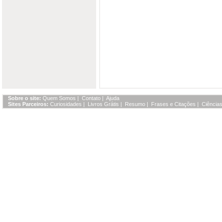
Sobre o site:
Quem Somos
|
Contato
|
Ajuda
Sites Parceiros:
Curiosidades
|
Livros Grátis
|
Resumo
|
Frases e Citações
|
Ciências