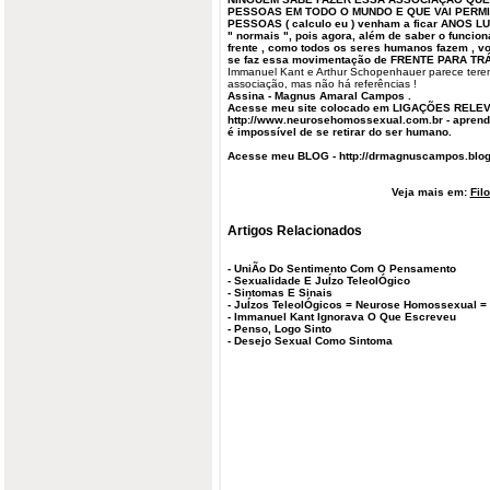
PESSOAS EM TODO O MUNDO E QUE VAI PERM
PESSOAS ( calculo eu ) venham a ficar ANOS LU
"
normais
", pois agora, além de saber o funcion
frente
, como todos os seres humanos fazem , v
se faz essa movimentação de FRENTE PARA TRÁS
Immanuel Kant e Arthur Schopenhauer parece terem
associação, mas não há referências !
Assina - Magnus Amaral Campos .
Acesse meu site colocado em LIGAÇÕES RELEV
http://www.neurosehomossexual.com.br - apren
é impossível de se retirar do ser humano.
Acesse meu BLOG - http://drmagnuscampos.blo
Veja mais em:
Fil
Artigos Relacionados
-
UniÃo Do Sentimento Com O Pensamento
-
Sexualidade E JuÍzo TeleolÓgico
-
Sintomas E Sinais
-
JuÍzos TeleolÓgicos = Neurose Homossexual =
-
Immanuel Kant Ignorava O Que Escreveu
-
Penso, Logo Sinto
-
Desejo Sexual Como Sintoma