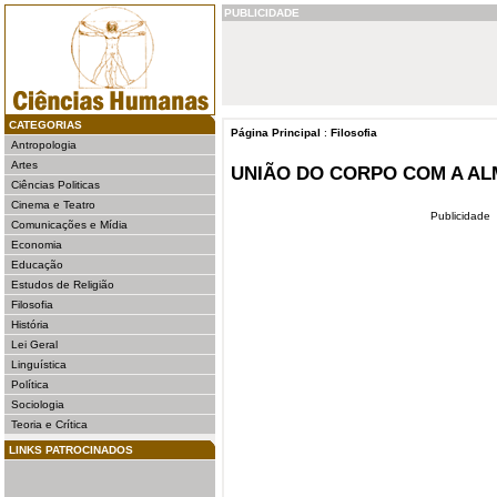
PUBLICIDADE
CATEGORIAS
Página Principal
:
Filosofia
Antropologia
Artes
UNIÃO DO CORPO COM A A
Ciências Politicas
Cinema e Teatro
Publicidade
Comunicações e Mídia
Economia
Educação
Estudos de Religião
Filosofia
História
Lei Geral
Linguística
Política
Sociologia
Teoria e Crítica
LINKS PATROCINADOS