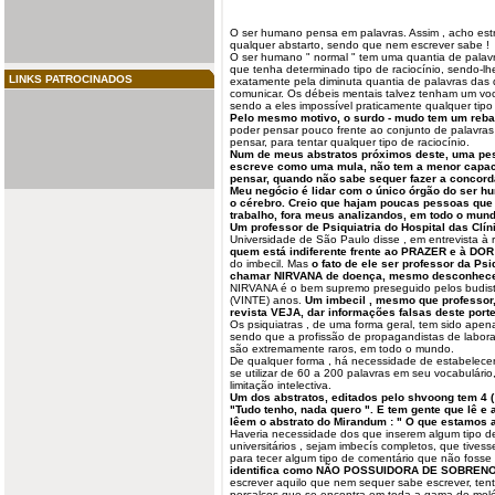
O ser humano pensa em
palavras
. Assim , acho es
qualquer abstarto, sendo que nem escrever sabe !
O ser humano " normal " tem uma quantia de palav
que tenha determinado tipo de raciocínio, sendo-lh
LINKS PATROCINADOS
exatamente pela diminuta quantia de palavras das q
comunicar. Os débeis mentais talvez tenham um voc
sendo a eles impossível praticamente qualquer tip
Pelo mesmo motivo, o
surdo
-
mudo
tem um rebai
poder pensar pouco frente ao conjunto de palavra
pensar, para tentar qualquer tipo de raciocínio.
Num de meus abstratos próximos deste, uma pe
escreve como uma mula, não tem a menor capaci
pensar, quando não sabe sequer fazer a concord
Meu negócio é lidar com o único órgão do ser h
o cérebro. Creio que hajam poucas pessoas que 
trabalho, fora meus analizandos, em todo o mund
Um
professor
de Psiquiatria do Hospital das Clín
Universidade de São Paulo disse , em entrevista à
quem está indiferente frente ao PRAZER e à DOR
do imbecil. Mas
o fato de ele ser professor da Psi
chamar NIRVANA de doença, mesmo desconhecen
NIRVANA é o bem supremo preseguido pelos budista
(VINTE) anos.
Um imbecil , mesmo que professor,
revista VEJA, dar informações falsas deste porte
Os psiquiatras , de uma forma geral, tem sido apen
sendo que a profissão de propagandistas de laborató
são extremamente raros, em todo o mundo.
De qualquer forma , há necessidade de estabelece
se utilizar de 60 a 200 palavras em seu vocabulári
limitação intelectiva.
Um dos abstratos, editados pelo shvoong tem 4 ( 
"Tudo tenho, nada quero ". E tem gente que lê e
lêem o abstrato do Mirandum : " O que estamos a
Haveria necessidade dos que inserem algum tipo d
universitários , sejam imbecís completos, que tive
para tecer algum tipo de comentário que não fos
identifica como NÃO POSSUIDORA DE SOBRE
escrever aquilo que nem sequer sabe escrever, ten
percalços que se encontra em toda a gama de molé