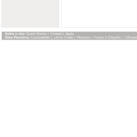
Sobre o site:
Quem Somos
|
Contato
|
Ajuda
Sites Parceiros:
Curiosidades
|
Livros Grátis
|
Resumo
|
Frases e Citações
|
Ciências