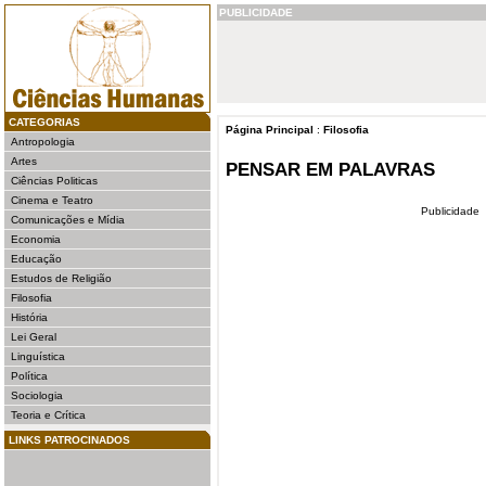
PUBLICIDADE
CATEGORIAS
Página Principal
:
Filosofia
Antropologia
Artes
PENSAR EM PALAVRAS
Ciências Politicas
Cinema e Teatro
Publicidade
Comunicações e Mídia
Economia
Educação
Estudos de Religião
Filosofia
História
Lei Geral
Linguística
Política
Sociologia
Teoria e Crítica
LINKS PATROCINADOS