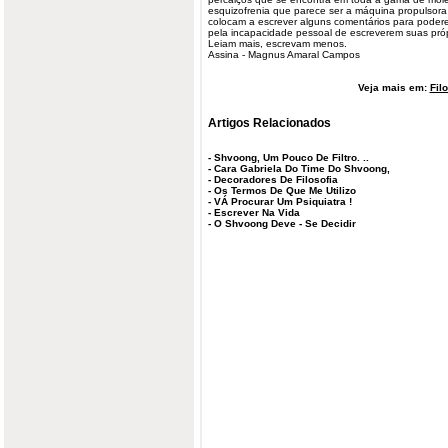
esquizofrenia que parece ser a máquina propulsor
colocam a escrever alguns comentários para poder
pela incapacidade pessoal de escreverem suas próp
Leiam mais, escrevam menos.
Assina - Magnus Amaral Campos
Veja mais em:
Fil
Artigos Relacionados
-
Shvoong, Um Pouco De Filtro. ..
-
Cara Gabriela Do Time Do Shvoong,
-
Decoradores De Filosofia
-
Os Termos De Que Me Utilizo
-
VÁ Procurar Um Psiquiatra !
-
Escrever Na Vida
-
O Shvoong Deve - Se Decidir