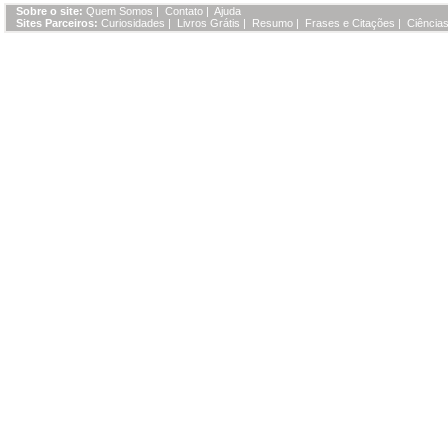
Sobre o site:
Quem Somos
|
Contato
|
Ajuda
Sites Parceiros:
Curiosidades
|
Livros Grátis
|
Resumo
|
Frases e Citações
|
Ciências