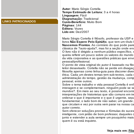
Autor:
Mario Sérgio Cortella
Tempo Estimado de Leitura:
3 a 4 horas
Linguagem:
Fácil
Diagramação:
Tradicional
LINKS PATROCINADOS
Custo-Benefício:
Muito Bom
Páginas:
144
Editora:
Vozes
Lido em:
Dez/2007
Mario Sérgio Cortella é filósofo, professor da USP 
livros
Não Espere Pelo Epitáfio
, que tem um título
Nascemos Prontos
. Ao contrário do que pode pare
clássica de ?auto-ajuda?, mas foi a seção onde enco
O livro não é dirigido a nenhum público específico,
queira refletir um pouco sobre os valores do mund
da vida corporativa e as questões práticas que env
pessoal
/profissional.
O ponto de vista original do autor é baseado na
fil
leitor desavisado. Cortella não se perde em divagaçõ
filosofia apenas como linha-guia para discorrer div
ética
. Cada um destes temas tem sub-textos, cada
administração do tempo, gestão da mudança, compo
pessoal, entre outros.
Sobre o tema trabalho e vida pessoal Cortella é en
interagem e se complementam, ninguém pode se se
mundos?. Em meio ao seu texto, é possível encontr
interpretações de historietas que são comuns em t
ordenar o que é importante e o que é urgente, sep
fundamental, o lado bom de não saber, um grande p
que circulam e vez por outra vem parar na nossa ca
autor correto.
Sem oferecer soluções prontas e fórmulas do sucess
inteligente, com jeitão de bom professor, daquele
junto e estender a aula sempre um pouquinho mais
quem é ou está inquieto.
Veja mais em:
Fil