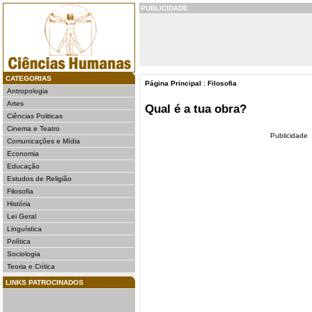
PUBLICIDADE
CATEGORIAS
Página Principal
:
Filosofia
Antropologia
Artes
Qual é a tua obra?
Ciências Politicas
Cinema e Teatro
Publicidade
Comunicações e Mídia
Economia
Educação
Estudos de Religião
Filosofia
História
Lei Geral
Linguística
Política
Sociologia
Teoria e Crítica
LINKS PATROCINADOS