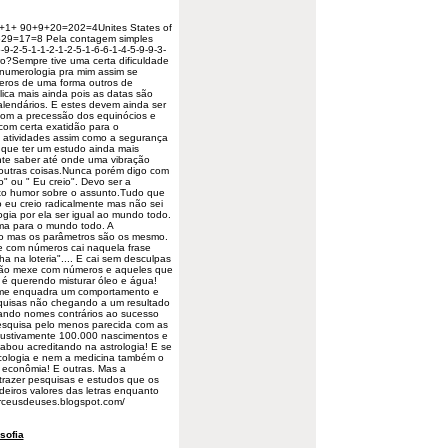
80 +1+ 90+9+20=202=4Unites States of
629=17=8 Pela contagem simples
-9-2-5-1-1-2-1-2-5-1-6-6-1-4-5-9-9-3-
?Sempre tive uma certa dificuldade
a numerologia pra mim assim se
eros de uma forma outros de
ca mais ainda pois as datas são
lendários. E estes devem ainda ser
om a precessão dos equinócios e
 com certa exatidão para o
s atividades assim como a segurança
 que ter um estudo ainda mais
nte saber até onde uma vibração
 outras coisas.Nunca porém digo com
o
" ou " Eu creio". Devo ser a
to humor sobre o assunto.Tudo que
o eu creio radicalmente mas não sei
gia por ela ser igual ao
mundo
todo.
sma para o mundo todo. A
io mas os parâmetros são os mesmo.
e com números cai naquela frase
a na loteria".... E cai sem desculpas
não mexe com números e aqueles que
 é querendo misturar óleo e água!
ome enquadra um comportamento e
quisas
não chegando a um resultado
trando nomes contrários ao sucesso
pesquisa pelo menos parecida com as
austivamente 100.000 nascimentos e
cabou acreditando na astrologia! E se
cologia e nem a medicina também o
 econômia! E outras. Mas a
trazer pesquisas e estudos que os
iros valores das letras enquanto
rceusdeuses.blogspot.com/
osofia