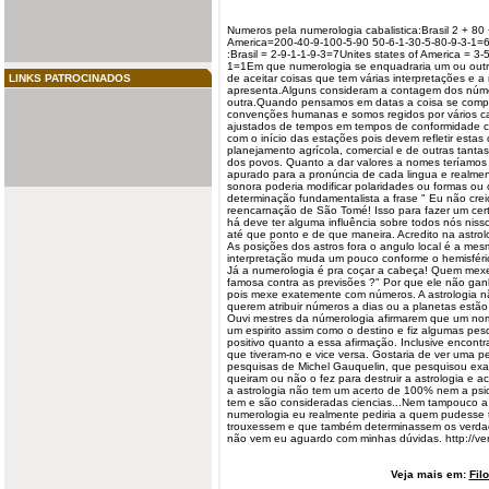
Numeros pela
numerologia
cabalistica:Brasil 2 + 
America=200-40-9-100-5-90 50-6-1-30-5-80-9-3-1=
:Brasil = 2-9-1-1-9-3=7Unites states of America = 3-5
1=1Em que numerologia se enquadraria um ou outro
LINKS PATROCINADOS
de aceitar coisas que tem várias interpretações e 
apresenta.Alguns consideram a contagem dos núm
outra.Quando pensamos em datas a coisa se compli
convenções humanas e somos regidos por vários ca
ajustados de tempos em tempos de conformidade c
com o início das estações pois devem refletir estas
planejamento agrícola, comercial e de outras tanta
dos povos. Quanto a dar valores a nomes teríamos
apurado para a pronúncia de cada lingua e realme
sonora poderia modificar polaridades ou formas ou
determinação fundamentalista a
frase
" Eu não
crei
reencarnação de São Tomé! Isso para fazer um cer
há deve ter alguma influência sobre todos nós niss
até que ponto e de que maneira. Acredito na astrolo
As posições dos astros fora o angulo local é a me
interpretação muda um pouco conforme o hemisfér
Já a numerologia é pra coçar a cabeça! Quem mex
famosa contra as previsões ?" Por que ele não ganh
pois mexe exatemente com números. A astrologia 
querem atribuir números a dias ou a planetas estão
Ouvi mestres da númerologia afirmarem que um n
um espirito assim como o destino e fiz algumas
pes
positivo quanto a essa afirmação. Inclusive encon
que tiveram-no e vice versa. Gostaria de ver uma 
pesquisas de Michel Gauquelin, que pesquisou ex
queiram ou não o fez para destruir a astrologia e a
a astrologia não tem um acerto de 100% nem a psi
tem e são consideradas ciencias...Nem tampouco a
numerologia eu realmente pediria a quem pudesse 
trouxessem e que também determinassem os verdade
não vem eu aguardo com minhas dúvidas. http://ve
Veja mais em:
Fil