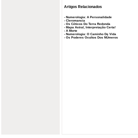
Artigos Relacionados
-
Numerologia: A Personalidade
-
Cleromancia
-
Os Céticos Do Terra Redonda
-
Mapa Astral, Interpretação Certa!
-
A Morte
-
Numerologia: O Caminho De Vida
-
Os Poderes Ocultos Dos NÚmeros