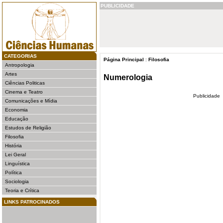
PUBLICIDADE
CATEGORIAS
Página Principal
:
Filosofia
Antropologia
Artes
Numerologia
Ciências Politicas
Cinema e Teatro
Publicidade
Comunicações e Mídia
Economia
Educação
Estudos de Religião
Filosofia
História
Lei Geral
Linguística
Política
Sociologia
Teoria e Crítica
LINKS PATROCINADOS