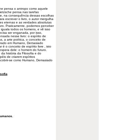
che pensa o
antropo
como aquele
Nietzsche pensa nas tarefas
e, na consequência dessas escolhas
a escrever o livro, o autor mergulha
des eternas e as verdades absolutas
uro
. Praticamente, podemos perceber
iguala todos os homens, e vê isso
ecisa
ser enganada, por isso,
nsada nesse livro: o espírito de
s, a arte poética, o
conceito
de
contrado em Humano, Demasiado
 o conceito de espírito livre , isto
espera dele: o homem do futuro.
a história da Filosofia e do
éis de criarem espíritos
descobrir-se como Humano, Demasiado
osofia
Humanos.