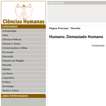
PUBLICIDADE
CATEGORIAS
Página Principal
:
Filosofia
Antropologia
Artes
Humano, Demasiado Humano
Ciências Politicas
Cinema e Teatro
Publicidade
Comunicações e Mídia
Economia
Educação
Estudos de Religião
Filosofia
História
Lei Geral
Linguística
Política
Sociologia
Teoria e Crítica
LINKS PATROCINADOS