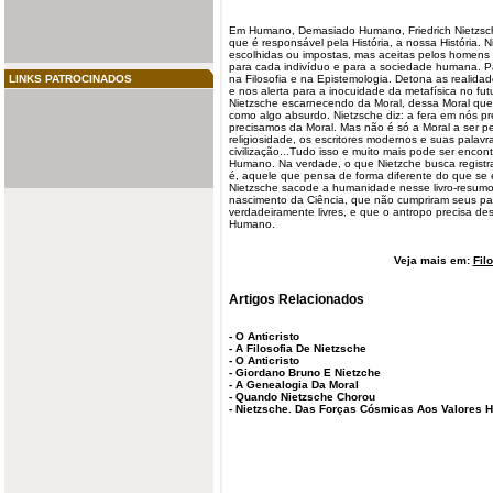
Em Humano, Demasiado Humano, Friedrich Nietzs
que é responsável pela História, a nossa História. 
escolhidas ou impostas, mas aceitas pelos
homens
para cada indivíduo e para a sociedade humana. Par
LINKS PATROCINADOS
na Filosofia e na Epistemologia. Detona as realida
e nos alerta para a inocuidade da metafísica no
fut
Nietzsche escarnecendo da Moral, dessa Moral que 
como algo absurdo. Nietzsche diz: a fera em nós
pr
precisamos da Moral. Mas não é só a Moral a ser pe
religiosidade, os escritores modernos e suas palavra
civilização...Tudo isso e muito mais pode ser en
Humano. Na verdade, o que Nietzche busca registrar é
é, aquele que pensa de forma diferente do que se 
Nietzsche sacode a humanidade nesse livro-resumo d
nascimento da Ciência, que não cumpriram seus pap
verdadeiramente livres, e que o antropo precisa 
Humano.
Veja mais em:
Fil
Artigos Relacionados
-
O Anticristo
-
A Filosofia De Nietzsche
-
O Anticristo
-
Giordano Bruno E Nietzche
-
A Genealogia Da Moral
-
Quando Nietzsche Chorou
-
Nietzsche. Das Forças Cósmicas Aos Valores 