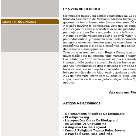
I ? A VIDA DO FILÓSOFO
Kierkegaard
nasceu
na capital
dinamarquesa
, Cope
filhos
do casamento de Michael Pedersen Kierkegaar
LINKS PATROCINADOS
governanta Anne Srensdatter (respectivamente 56 
A relação pai/filho foi complicada, visto que se senti
A educação foi cristã e considerava-se um pecador 
praguejado contra Deus aquando da sua infância.
A morte do irmão Mikael em 1819 e da irmã Maren 
profundamente
e, juntamento com o
relacionament
transporta esses sentimentos para as suas obras, a s
experiência pessoal e da sua existência, depois d
depressivos e amargurantes.
Teve um relacionamento com Regina Olsen, com 
haver razão para tal, embora fique marcado e trauma
Em outubro de 1855 sente-se mal na rua e é levado
internado. Não aceita a comunhão das mãos de um 
apenas funcionários de uma instituição e em nada 
Na realidade, ele não rejeita a comunhão, mas sim 
feita pelas mãos de um leigo. Assim, aceitava a reli
A 11 de novembro, morre com 42 anos. A Igreja Lute
corpo, mesmo ele tendo negado a religião ?oficial
opõe-se.
Veja mais em:
Fil
Artigos Relacionados
-
O Pensamento Filosófico De Kierkgaard
-
Pt.wikipedia.org
-
Listagem Das Obras De Kierkgaard
-
As Origens Do Cristianismo
-
A Angústia Em Kierkegaard
-
Como A Religião é Tratada Pelos Jovens
-
A Paixão é Cega, Mas Você Não!