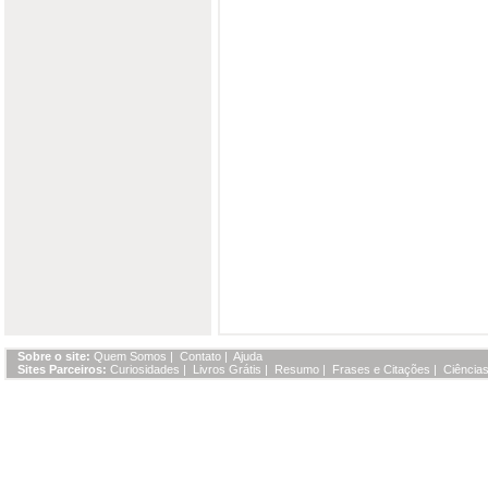
Sobre o site:
Quem Somos
|
Contato
|
Ajuda
Sites Parceiros:
Curiosidades
|
Livros Grátis
|
Resumo
|
Frases e Citações
|
Ciências