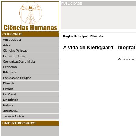
PUBLICIDADE
CATEGORIAS
Página Principal
:
Filosofia
Antropologia
Artes
A vida de Kierkgaard - biograf
Ciências Politicas
Cinema e Teatro
Publicidade
Comunicações e Mídia
Economia
Educação
Estudos de Religião
Filosofia
História
Lei Geral
Linguística
Política
Sociologia
Teoria e Crítica
LINKS PATROCINADOS