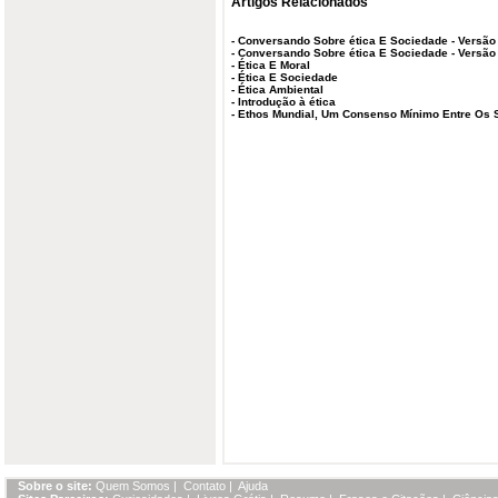
Artigos Relacionados
-
Conversando Sobre ética E Sociedade - Versão
-
Conversando Sobre ética E Sociedade - Versão
-
Ética E Moral
-
Ética E Sociedade
-
Ética Ambiental
-
Introdução à ética
-
Ethos Mundial, Um Consenso Mínimo Entre Os 
Sobre o site:
Quem Somos
|
Contato
|
Ajuda