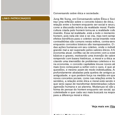
Conversando sobre ética e
sociedade
.
LINKS PATROCINADOS
Jung Mo Sung, em Conversando sobre Ética e Soc
traz uma reflexão sobre o conceito básico de ética, 
relação entre o homem enquanto ser social e seus pr
como a discussão teórica da
realidade
moral. Partin
cultura criada pelo homem torna-se a realidade cul
inserido. Essa tal realidade, está a todo o moment
homem, pois nela ele vive e se cria, mas nem semp
efeitos benéficos para o coletivo social inserido nes
contraditórias são comuns nesta esfera, contra-sen
enquanto conceitos básicos são transpassados. O
das ações humanas em seu coletivo, onde o indivi
grande mal a ser superado pelos
valores
éticos. A f
economia
atual, conflita vai de encontro com a exi
básicos e graves, motivando uma inversão de valore
rompendo com bases históricas, a moral e a ética s
criando uma imensidão de problemas coletivos e ind
na economia, o conceito capitalista trouxe novos 
mais ricos começaram a sofrer com o caos, é que 
questões, e mesmo assim de modo individualista. 
profundamente abaladas pela quebra de antigos pa
antiguidade, e que perdem força na medida em que
novos conceitos sociais, como nas relações entre 
sentidos, a relação entre ética e moral está sendo
que será capaz de transformar determinadas culturas
agressão humana e ao planeta. Mudanças só são p
forma de pensar do homem enquanto ser social, qu
coletividade e que cada vez mais buscará na respons
para a diferença moral e ética.
Veja mais em:
Fil