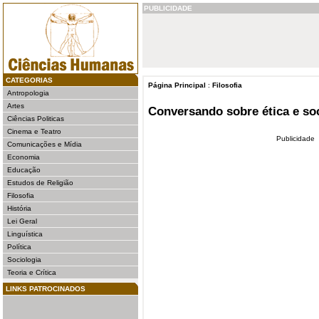
PUBLICIDADE
CATEGORIAS
Página Principal
:
Filosofia
Antropologia
Artes
Conversando sobre ética e soc
Ciências Politicas
Cinema e Teatro
Publicidade
Comunicações e Mídia
Economia
Educação
Estudos de Religião
Filosofia
História
Lei Geral
Linguística
Política
Sociologia
Teoria e Crítica
LINKS PATROCINADOS