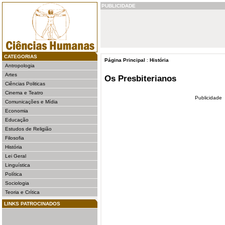
PUBLICIDADE
CATEGORIAS
Página Principal
:
História
Antropologia
Artes
Os Presbiterianos
Ciências Politicas
Cinema e Teatro
Publicidade
Comunicações e Mídia
Economia
Educação
Estudos de Religião
Filosofia
História
Lei Geral
Linguística
Política
Sociologia
Teoria e Crítica
LINKS PATROCINADOS