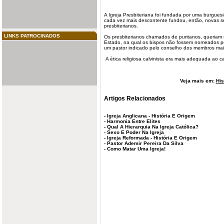
A Igreja Presbiteriana foi fundada por uma burguesia
cada vez mais descontente fundou, então, novas se
presbiterianos
.
LINKS PATROCINADOS
Os presbiterianos chamados de puritanos, queriam
Estado, na qual os bispos não fossem
nomeados
pe
um pastor indicado pelo conselho dos membros mais 
A ética religiosa calvinista era mais adequada ao
c
Veja mais em:
His
Artigos Relacionados
-
Igreja Anglicana - História E Origem
-
Harmonia Entre Elites
-
Qual A Hierarquia Na Igreja Católica?
-
Sexo E Poder Na Igreja
-
Igreja Reformada - História E Origem
-
Pastor Ademir Pereira Da Silva
-
Como Matar Uma Igreja!