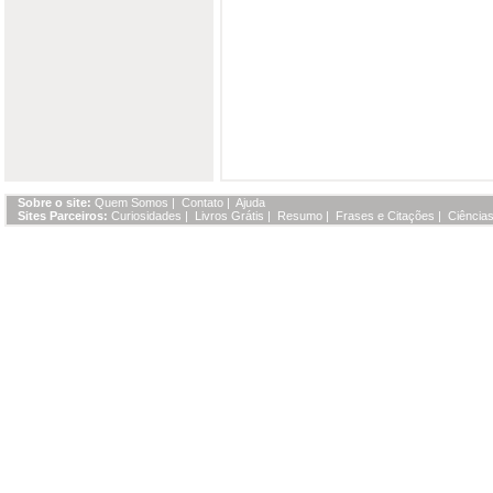
Sobre o site:
Quem Somos
|
Contato
|
Ajuda
Sites Parceiros:
Curiosidades
|
Livros Grátis
|
Resumo
|
Frases e Citações
|
Ciências