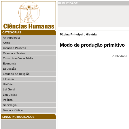
PUBLICIDADE
CATEGORIAS
Página Principal
:
História
Antropologia
Artes
Modo de produção primitivo
Ciências Politicas
Cinema e Teatro
Publicidade
Comunicações e Mídia
Economia
Educação
Estudos de Religião
Filosofia
História
Lei Geral
Linguística
Política
Sociologia
Teoria e Crítica
LINKS PATROCINADOS