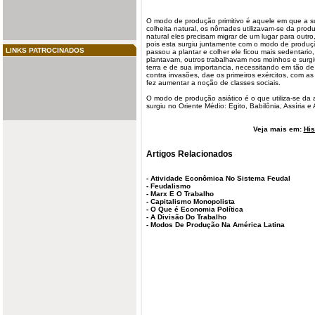
O
modo de produção
primitivo
é aquele em que a su
colheita
natural, os nômades utilizavam-se da produç
natural eles precisam migrar de um lugar para outro,
pois esta surgiu juntamente com o modo de produ
LINKS PATROCINADOS
passou a plantar e colher ele ficou mais sedentario
plantavam, outros trabalhavam nos moinhos e surg
terra e de sua importancia, necessitando em tão de
contra invasões, dae os primeiros exércitos, com a
fez aumentar a noção de classes sociais.
O
modo de produção asiático
é o que utiliza-se da
surgiu no Oriente Médio: Egito, Babilônia, Assíria 
Veja mais em:
His
Artigos Relacionados
-
Atividade Econômica No Sistema Feudal
-
Feudalismo
-
Marx E O Trabalho
-
Capitalismo Monopolista
-
O Que é Economia Política
-
A Divisão Do Trabalho
-
Modos De Produção Na América Latina