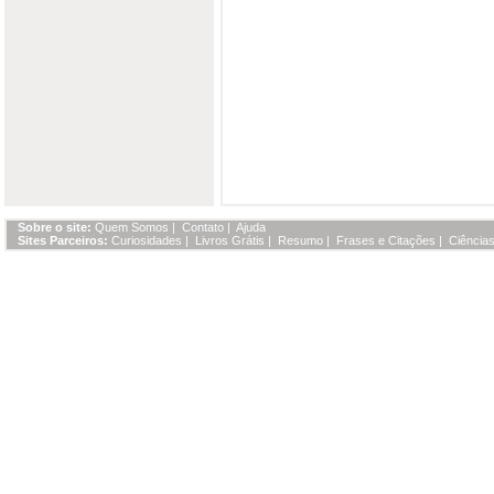
Sobre o site:
Quem Somos
|
Contato
|
Ajuda
Sites Parceiros:
Curiosidades
|
Livros Grátis
|
Resumo
|
Frases e Citações
|
Ciências