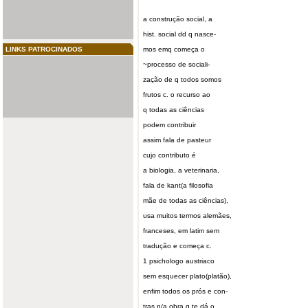
a construção social, a
hist. social dd q nasce-
LINKS PATROCINADOS
mos emq começa o
~processo de sociali-
zação de q todos somos
frutos c. o recurso ao
q todas as ciências
podem contribuir
assim fala de pasteur
cujo contributo é
a biologia, a veterinaria,
fala de kant(a filosofia
mãe de todas as ciências),
usa muitos termos alemães,
franceses, em latim sem
tradução e começa c.
1 psichologo austriaco
sem esquecer plato(platão),
enfim todos os prós e con-
tras n/a obra q te dá o