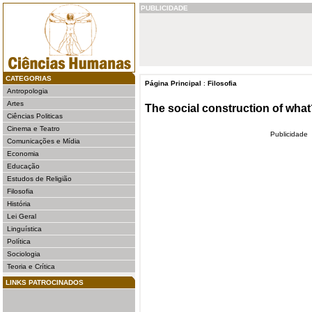
PUBLICIDADE
CATEGORIAS
Página Principal
:
Filosofia
Antropologia
Artes
The social construction of wha
Ciências Politicas
Cinema e Teatro
Publicidade
Comunicações e Mídia
Economia
Educação
Estudos de Religião
Filosofia
História
Lei Geral
Linguística
Política
Sociologia
Teoria e Crítica
LINKS PATROCINADOS