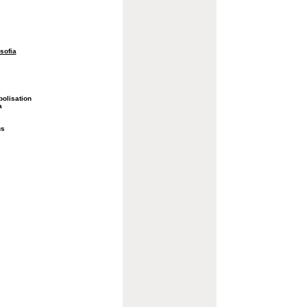
osofia
olisation
a
us