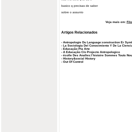
basico q precisas de saber
sobre o assunto
Veja mais em:
Fil
Artigos Relacionados
-
Antropologie Du Language:construction Er Symb
-
La Sociologia Del Conocimiento Y De La Cienci
-
Educação Pla Arte
-
A Educação C/o Projecto Antropologico
-
écolle Des Analles:l´histoire Sommes Touts No
-
History&social History
-
Out Of Control