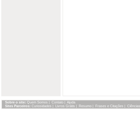
Sobre o site:
Quem Somos
|
Contato
|
Ajuda
Sites Parceiros:
Curiosidades
|
Livros Grátis
|
Resumo
|
Frases e Citações
|
Ciências