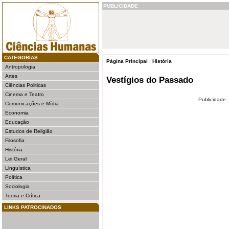
PUBLICIDADE
CATEGORIAS
Página Principal
:
História
Antropologia
Artes
Vestígios do Passado
Ciências Politicas
Cinema e Teatro
Publicidade
Comunicações e Mídia
Economia
Educação
Estudos de Religião
Filosofia
História
Lei Geral
Linguística
Política
Sociologia
Teoria e Crítica
LINKS PATROCINADOS