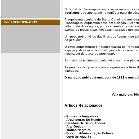
No litoral de Florianópolis ainda se vê rastros das 
açorianos
que aportaram na região a partir do sécu
A arquitetura açoriana de
Santa Catarina
é um retra
LINKS PATROCINADOS
Florianópolis. Arquitetura essa em extinção. A cons
telhado de duas águas, portas e janelas de madeir
olarias, as telhas eram moldadas nas coxas dos esc
Um povo pobre, vindo das ilhas dos Açores, que sob
da pecuária.
O estilo arquitetônico é herança trazida de Portuga
espaço justificava uma construção colada na outra. 
mesma cor do barco do proprietário.
Sem aberturas laterais, o jeito foi aumentar o pé-direi
As paredes de tijolos exibem a argamassa à base d
trituradas.
O mercado publico é uma obra de 1898 e tem típ
Veja mais em:
His
Artigos Relacionados
-
Primeiros Imigrantes
-
Arquiteturas No Mundo
-
Basílica De Sant? Andrea
-
Arte Gótica
-
Tráfico Negreiro
-
Brasil _ Administração Colonial
-
Ouro De Aluvião