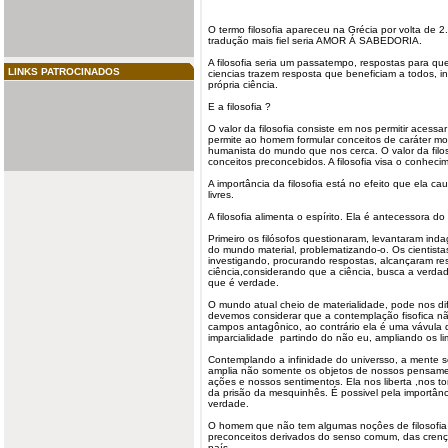
O termo
filosofia
apareceu na Grécia por volta de 2
tradução mais fiel seria AMOR Á SABEDORIA.
A filosofia seria um passatempo, respostas para q
LINKS PATROCINADOS
ciencias trazem resposta que beneficiam a todos, i
própria ciência.
E a filosofia ?
O valor da filosofia consiste em nos permitir acess
permite ao homem formular conceitos de caráter mor
humanista do
mundo
que nos cerca. O valor da filos
conceitos preconcebidos. A filosofia visa o conheci
A importância da filosofia está no efeito que ela c
livres.
A filosofia alimenta o espírito. Ela é antecessora 
Primeiro
os filósofos
questionaram, levantaram indag
do mundo material, problematizando-o. Os cientist
investigando, procurando respostas, alcançaram re
ciência,considerando que a ciência, busca a verdad
que é verdade.
O mundo atual cheio de materialidade, pode nos dific
devemos considerar que a contemplação fisofica nã
campos antagônico, ao contrário ela é uma vávula 
imparcialidade partindo do não eu, ampliando os li
Contemplando a infinidade do universso, a mente se
amplia não somente os objetos de nossos pensame
ações e nossos sentimentos. Ela nos liberta ,nos t
da prisão da mesquinhês. É possivel pela importân
verdade.
O homem que não tem algumas noçôes de filosofia 
preconceitos derivados do senso comum, das crenç
país.