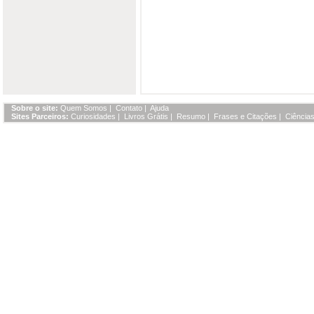
Sobre o site:
Quem Somos
|
Contato
|
Ajuda
Sites Parceiros:
Curiosidades
|
Livros Grátis
|
Resumo
|
Frases e Citações
|
Ciências