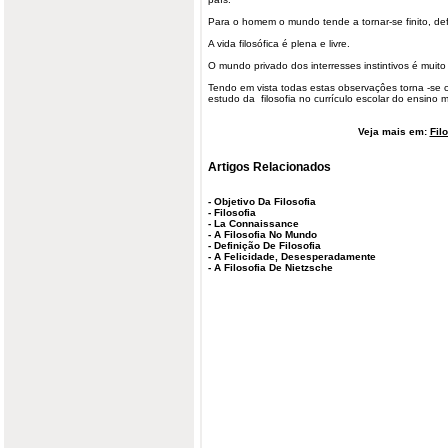
Para o homem o mundo tende a tornar-se finito, def
A vida filosófica é plena e livre.
O mundo privado dos interresses instintivos é muit
Tendo em vista todas estas observaçôes torna -se 
estudo da filosofia no currículo escolar do ensino 
Veja mais em:
Fil
Artigos Relacionados
-
Objetivo Da Filosofia
-
Filosofia
-
La Connaissance
-
A Filosofia No Mundo
-
Definição De Filosofia
-
A Felicidade, Desesperadamente
-
A Filosofia De Nietzsche