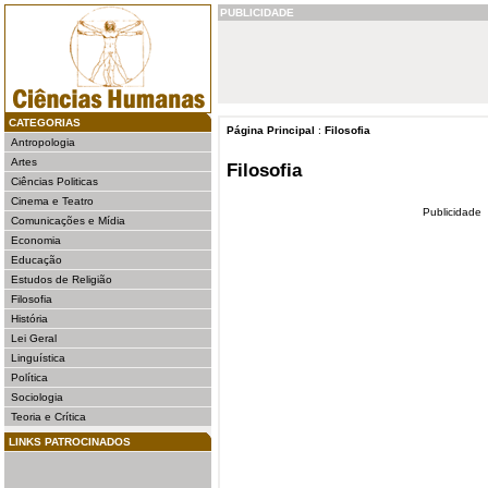
PUBLICIDADE
CATEGORIAS
Página Principal
:
Filosofia
Antropologia
Artes
Filosofia
Ciências Politicas
Cinema e Teatro
Publicidade
Comunicações e Mídia
Economia
Educação
Estudos de Religião
Filosofia
História
Lei Geral
Linguística
Política
Sociologia
Teoria e Crítica
LINKS PATROCINADOS