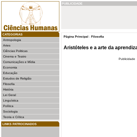
PUBLICIDADE
CATEGORIAS
Página Principal
:
Filosofia
Antropologia
Artes
Aristóteles e a arte da aprendi
Ciências Politicas
Cinema e Teatro
Publicidade
Comunicações e Mídia
Economia
Educação
Estudos de Religião
Filosofia
História
Lei Geral
Linguística
Política
Sociologia
Teoria e Crítica
LINKS PATROCINADOS