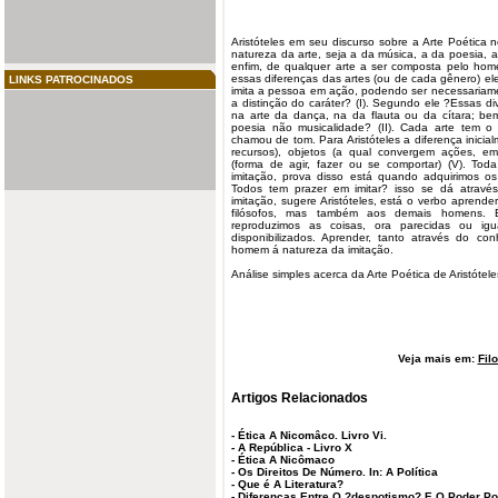
Aristóteles em seu discurso sobre a Arte Poética no
natureza
da arte, seja a da música, a da poesia, a
enfim, de qualquer arte a ser composta pelo home
essas diferenças das artes (ou de cada gênero) el
LINKS PATROCINADOS
imita a pessoa em ação, podendo ser necessariame
a distinção do caráter? (I). Segundo ele ?Essas d
na arte da dança, na da flauta ou da cítara; b
poesia não musicalidade? (II). Cada arte tem o
chamou de tom. Para Aristóteles a diferença inici
recursos), objetos (a qual convergem ações, 
(forma de agir, fazer ou se comportar) (V). To
imitação, prova disso está quando adquirimos os
Todos tem prazer em imitar? isso se dá atrav
imitação, sugere Aristóteles, está o verbo
aprender
filósofos, mas também aos demais homens. É
reproduzimos as coisas, ora parecidas ou i
disponibilizados. Aprender, tanto através do co
homem á natureza da imitação.
Análise simples acerca da Arte Poética de Aristótel
Veja mais em:
Fil
Artigos Relacionados
-
Ética A Nicomâco. Livro Vi.
-
A República - Livro X
-
Ética A Nicômaco
-
Os Direitos De Número. In: A Política
-
Que é A Literatura?
-
Diferenças Entre O ?despotismo? E O Poder Polít