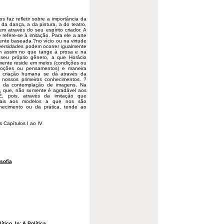
s faz refletir sobre a importância da
 da dança, a da pintura, a do teatro,
m através do seu espírito criador. A
e refere-se à
imitação
. Para ele a arte
nte baseada ?no vício ou na virtude
iversidades podem ocorrer igualmente
em assim no que tange à prosa e na
 seu próprio gênero, a que Horácio
almente reside em meios (condições ou
emoções ou pensamentos) e maneira
da criação humana se dá através da
 nossos primeiros conhecimentos. ?
és da contemplação de
imagens
. Na
, que, não somente é agradável aos
, pois, através da imitação que
guais aos modelos a que nos são
nhecimento ou da prática, tende ao
es Capítulos I ao IV
osofia
ico. In: A Política