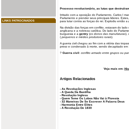
Processo revolucionário, as lutas que destruíra
Irritado com a oposição do Parlamento, Carlos I m
Parlamento e prender seus principais lideres. Estes
LINKS PATROCINADOS
para lutar contra as forças do rei. Explodiu então a
Na divisão das forças em
conflito
, estavam do lado 
anglicana e a nobreza católica. Do lado do Parla
burguesia e a
gentry
(
os donos das manufaturas
),
(
pequenos
e médios
produtores
rurais
).
A guerra civil chegou ao fim com a vitória das tropas
preso e condenado à morte, sendo decapitado em 3
?
Guerra civil
:
conflito armado entre grupos ou pa
Veja mais em:
His
Artigos Relacionados
-
As Revoluções Inglesas
-
A Queda Da Bastilha
-
Revolução Inglesa
-
Quem Teme Os Lobos Não Vai à Floresta
-
32 Maneiras De Se Escrever A Palavra Deus
-
Harmonia Entre Elites
-
A Revolução De 1830