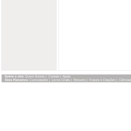
Sobre o site:
Quem Somos
|
Contato
|
Ajuda
Sites Parceiros:
Curiosidades
|
Livros Grátis
|
Resumo
|
Frases e Citações
|
Ciências