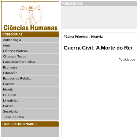
PUBLICIDADE
CATEGORIAS
Página Principal
:
História
Antropologia
Artes
Guerra Civil: A Morte do Rei
Ciências Politicas
Cinema e Teatro
Publicidade
Comunicações e Mídia
Economia
Educação
Estudos de Religião
Filosofia
História
Lei Geral
Linguística
Política
Sociologia
Teoria e Crítica
LINKS PATROCINADOS