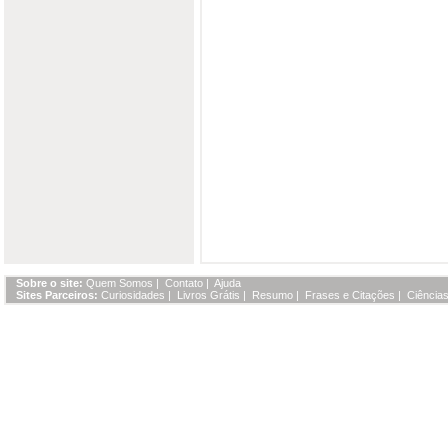
Sobre o site:
Quem Somos
|
Contato
|
Ajuda
Sites Parceiros:
Curiosidades
|
Livros Grátis
|
Resumo
|
Frases e Citações
|
Ciências