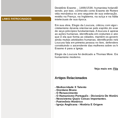
Desidério Erasmo _ 1466/1536; humanista holandê
sendo, por isso, conhecido como
Erasmo de Rotte
vida monástica no ano seguinte de sua ordenação.
residiu na França, na Inglaterra, na suíça e na Itáli
LINKS PATROCINADOS
intelectuais de sua época.
Em sua obra,
Elogio da Loucura
, criticou com vigo
cristianismo deveria orientar-se pelo espírito do
eva
de seus princípios fundamentais. A loucura é apr
as ações humanas, identificada em costumes e at
que é ela que forma as cidades, mantém os governos,
ainda muitas atividades humanas, identificando nela
Loucura fala em primeira pessoa no livro, defende
constituindo o ascendente das mulheres sobre os h
Erasmo é para a Igreja.
Elogio da Loucura foi dedicado a Thomas More. Era
humanismo moderno.
Veja mais em:
Fil
Artigos Relacionados
-
Mediocridade X Talento
-
Giordano Bruno
-
O Renascimento
-
O Humanismo Português - Dicionário De Históri
-
Neosistema Quais Coisas Importantes.
-
Patrimônio Histórico
-
Igreja Anglicana - História E Origem