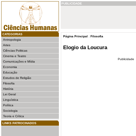
PUBLICIDADE
CATEGORIAS
Página Principal
:
Filosofia
Antropologia
Artes
Elogio da Loucura
Ciências Politicas
Cinema e Teatro
Publicidade
Comunicações e Mídia
Economia
Educação
Estudos de Religião
Filosofia
História
Lei Geral
Linguística
Política
Sociologia
Teoria e Crítica
LINKS PATROCINADOS