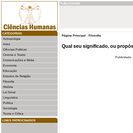
PUBLICIDADE
CATEGORIAS
Página Principal
:
Filosofia
Antropologia
Artes
Qual seu significado, ou propós
Ciências Politicas
Cinema e Teatro
Publicidade
Comunicações e Mídia
Economia
Educação
Estudos de Religião
Filosofia
História
Lei Geral
Linguística
Política
Sociologia
Teoria e Crítica
LINKS PATROCINADOS