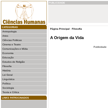
PUBLICIDADE
CATEGORIAS
Página Principal
:
Filosofia
Antropologia
Artes
A Origem da Vida
Ciências Politicas
Cinema e Teatro
Publicidade
Comunicações e Mídia
Economia
Educação
Estudos de Religião
Filosofia
História
Lei Geral
Linguística
Política
Sociologia
Teoria e Crítica
LINKS PATROCINADOS