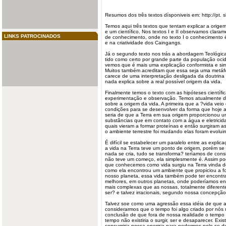
Resumos dos três textos dísponiveis em: http://pt.
s
Temos aqui três textos que tentam explicar a
orige
e um científico. Nos textos I e II observamos claram
LINKS PATROCINADOS
de conhecimento, onde no texto I o conhecimento 
e na criatividade dos Caingangs.
Já o segundo texto nos trás a abordagem Teológica 
tido como certo por grande parte da população ocid
vemos que é mais uma explicação conformista e sim
Muitos também acreditam que essa seja uma metáfo
carece de uma interpretação desligada da doutrina 
nada explica sobre a real possível origem da vida.
Finalmente temos o texto com as hipóteses científi
experimentação e observação. Temos atualmente du
sobre a origem da vida. A primeira que a ?vida vei
condições para se desenvolver da forma que hoje
seria de que a Terra em sua origem proporcionou u
substâncias que em contato com a água e eletricid
quais vieram a formar proteínas e então surgiram a
o ambiente terrestre foi mudando elas foram evolui
É difícil se estabelecer um paralelo entre as explica
a vida na Terra teve um ponto de origem, porém se
nada se cria, tudo se transforma? teríamos de cons
não teve um começo, ela simplesmente é. Assim
po
que conhecemos como vida surgiu na Terra vinda de
como ela encontrou um ambiente que propiciou a f
nosso planeta, essa vida também pode ter encont
melhores, em outros planetas, onde poderíamos enc
mais complexas que as nossas, totalmente diferen
ser? e talvez irracionais, segundo nossa concepçã
Talvez soe como uma agressão essa idéia de que 
considerarmos que o tempo foi algo criado por nó
conclusão de que fora de nossa realidade o tempo 
tempo não existiria o surgir, ser e desaparecer. Exi
consumiria nossa
energia
para podermos nele se des