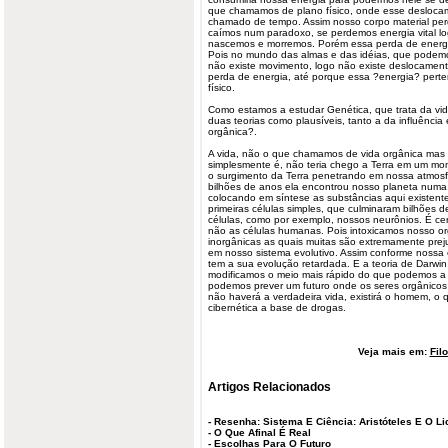
que chamamos de plano físico, onde esse desloca
chamado de tempo. Assim nosso corpo material per
caímos num paradoxo, se perdemos energia vital log
nascemos e morremos. Porém essa perda de energia
Pois no mundo das almas e das idéias, que podem
não existe movimento, logo não existe deslocamen
perda de energia, até porque essa ?energia? per
físico.
Como estamos a estudar Genética, que trata da vid
duas teorias como plausíveis, tanto a da influênci
orgânica?.
A vida, não o que chamamos de vida orgânica ma
simplesmente é, não teria chego a Terra em um mo
o surgimento da Terra penetrando em nossa atmosf
bilhões de anos ela encontrou nosso planeta numa f
colocando em síntese as substâncias aqui existen
primeiras células simples, que culminaram bilhões
células, como por exemplo, nossos neurônios. É cer
não as células humanas. Pois intoxicamos nosso o
inorgânicas as quais muitas são extremamente preju
em nosso sistema evolutivo. Assim conforme nossa c
tem a sua evolução retardada. E a teoria de Darwin
modificamos o meio mais rápido do que podemos a el
podemos prever um futuro onde os seres orgânicos
não haverá a verdadeira vida, existirá o homem, o
cibernética a base de drogas.
Veja mais em:
Fil
Artigos Relacionados
-
Resenha: Sistema E Ciência: Aristóteles E O Li
-
O Que Afinal É Real
-
Escolhas Para O Futuro