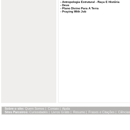
-
Antropologia Estrutural - Raça E História
-
Deus
-
Plano Divino Para A Terra
-
Praying With Job
Sobre o site:
Quem Somos
|
Contato
|
Ajuda
Sites Parceiros:
Curiosidades
|
Livros Grátis
|
Resumo
|
Frases e Citações
|
Ciências