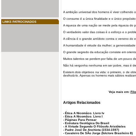
A ambição universal dos homens é viver colhendo 
O consumo é a única finalidade e o único propósit
LINKS PATROCINADOS
A
riqueza
de uma nação se mede pela riqueza do po
O verdadeiro valor das coisas é o esforço e o probl
A ciência é o grande antídoto contra o veneno do 
A humanidade é virtude da mulher; a generosidade
O grande segredo da educação consiste em orient
Muitos
talentos
se perdem por falta de um pouco d
Não há vergonha nenhuma em ser pobre, mas é d
Existem dois objetivos na vida: o primeiro, o de o
desfrutá-lo. Apenas os homens mais sábios realiza
Veja mais em:
Fil
Artigos Relacionados
-
Ética A Nicomâco. Livro Iv
-
Etica A Nicomâco. Livro I
-
Páginas Para Pensar
-
Estrutura Geológica Do Brasil
-
A Virtude Segundo O Filósofo Aristóteles
-
Padre José De Anchieta (1534-1597)
-
Cavaleiro De SÃo Jorge (folclore Brasileiro 8)