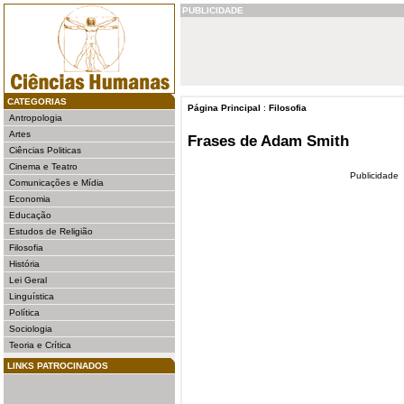
PUBLICIDADE
CATEGORIAS
Página Principal
:
Filosofia
Antropologia
Artes
Frases de Adam Smith
Ciências Politicas
Cinema e Teatro
Publicidade
Comunicações e Mídia
Economia
Educação
Estudos de Religião
Filosofia
História
Lei Geral
Linguística
Política
Sociologia
Teoria e Crítica
LINKS PATROCINADOS