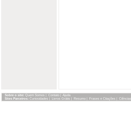
Sobre o site:
Quem Somos
|
Contato
|
Ajuda
Sites Parceiros:
Curiosidades
|
Livros Grátis
|
Resumo
|
Frases e Citações
|
Ciências