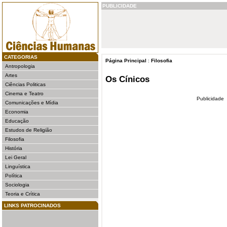
PUBLICIDADE
CATEGORIAS
Página Principal
:
Filosofia
Antropologia
Artes
Os Cínicos
Ciências Politicas
Cinema e Teatro
Publicidade
Comunicações e Mídia
Economia
Educação
Estudos de Religião
Filosofia
História
Lei Geral
Linguística
Política
Sociologia
Teoria e Crítica
LINKS PATROCINADOS