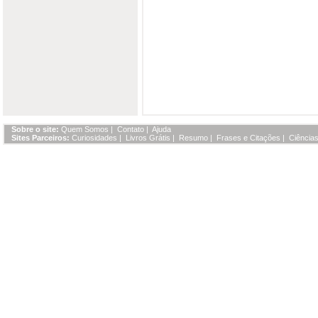
Sobre o site:
Quem Somos
|
Contato
|
Ajuda
Sites Parceiros:
Curiosidades
|
Livros Grátis
|
Resumo
|
Frases e Citações
|
Ciências