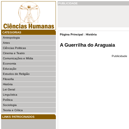
PUBLICIDADE
CATEGORIAS
Página Principal
:
História
Antropologia
Artes
A Guerrilha do Araguaia
Ciências Politicas
Cinema e Teatro
Publicidade
Comunicações e Mídia
Economia
Educação
Estudos de Religião
Filosofia
História
Lei Geral
Linguística
Política
Sociologia
Teoria e Crítica
LINKS PATROCINADOS