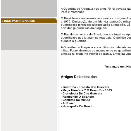
A
Guerrilha do Araguaia
nos anos 70 foi travada Nas
Pará e Maranhão
O Brasil busca novamente as ossadas dos
guerrilhe
LINKS PATROCINADOS
e 1975. Declaração de um líder da repressão militar
guerrilheiros foram executados após a rendição. J
dois dos guerrilheiros do Araguaia.
O Partido comunista do Brasil, que era ilegal na 
guerrilheiros que lutaram no Araguaia. O político Jo
durante a guerrilha.
A Guerrilha do Araguaia era o ultimo foco da luta 
militar. Foram dezenas de mortes entre os guerrilhei
armada foi morto no interior da Bahia, antes da
Gue
Veja mais em:
His
Artigos Relacionados
-
Guerrilha - Ernesto Che Guevara
-
Mega Memória ? O Brasil Em 1969
-
Cronologia De Che Guevara
-
Rompendo O SilÊncio
-
Conflitos No Mundo
-
A China
-
Hidrografia Do Brasil