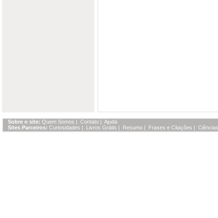
Sobre o site:
Quem Somos
|
Contato
|
Ajuda
Sites Parceiros:
Curiosidades
|
Livros Grátis
|
Resumo
|
Frases e Citações
|
Ciências