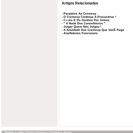
Artigos Relacionados
-
Parabéns Ao Cremesp
-
O Cremesp Continua A Procastinar !
-
C.r.ms E Os Ganhos Por Jetons
-
" A Noite Dos Conselheiros "
-
Julgar Quem Nos Julgou !
-
A Anuidade Dos Cremesp Que VocÊ Paga
-
Analfabetos Funcionais
Sobre o site:
Quem Somos
|
Contato
|
Ajuda