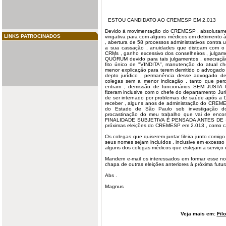
ESTOU
CANDIDATO
AO CREMESP EM 2.013
Devido à movimentação do CREMESP , absolutamente
LINKS PATROCINADOS
vingativa para com alguns médicos em detrimento
, abertura de 58
processos
administrativos contra 
a sua cassação , anuidades que distoam com o
CRMs , ganho excessivo dos conselheiros , julga
QUÓRUM devido para tais julgamentos , execraç
fito único de "VINDITA", manutenção do atual ch
menor explicação para terem demitido o advogado
depto jurídico , permanência desse advogado 
colegas sem a menor indicação , tanto que p
entram , demissão de funcionários SEM JUSTA
fizeram
inclusive
com o chefe do departamento Jurídic
de ser internado por problemas de saúde após 
receber , alguns anos de administração do CREME
do Estado de São Paulo sob investigação d
procastinação do meu trabalho que vai de enco
FINALIDADE SUBJETIVA É PENSADA ANTES DE SE
próximas eleições do CREMESP em 2.013 , como c
Os colegas que quiserem juntar fileira junto comi
seus nomes sejam incluídos , inclusive em excesso 
alguns dos colegas médicos que estejam a serviç
Mandem e-mail os interessados em formar esse n
chapa de outras eleições anteriores à próxima futur
Abs .
Magnus
Veja mais em:
Fil