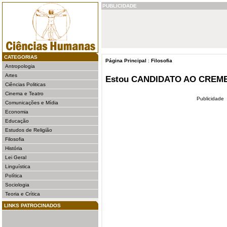
PUBLICIDADE
CATEGORIAS
Página Principal
:
Filosofia
Antropologia
Artes
Estou CANDIDATO AO CREME
Ciências Politicas
Cinema e Teatro
Publicidade
Comunicações e Mídia
Economia
Educação
Estudos de Religião
Filosofia
História
Lei Geral
Linguística
Política
Sociologia
Teoria e Crítica
LINKS PATROCINADOS