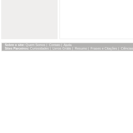
Sobre o site:
Quem Somos
|
Contato
|
Ajuda
Sites Parceiros:
Curiosidades
|
Livros Grátis
|
Resumo
|
Frases e Citações
|
Ciências