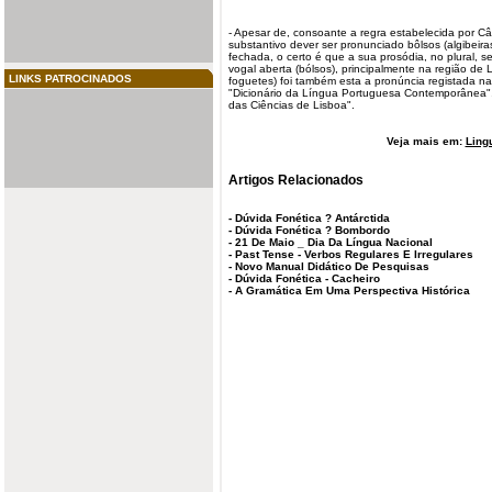
- Apesar de, consoante a regra estabelecida por C
substantivo dever ser pronunciado bôlsos (algibeir
fechada, o certo é que a sua prosódia, no plural, 
vogal aberta (bólsos), principalmente na região de L
LINKS PATROCINADOS
foguetes) foi também esta a pronúncia registada na
"Dicionário da Língua Portuguesa Contemporânea"
das Ciências de Lisboa".
Veja mais em:
Ling
Artigos Relacionados
-
Dúvida Fonética ? Antárctida
-
Dúvida Fonética ? Bombordo
-
21 De Maio _ Dia Da Língua Nacional
-
Past Tense - Verbos Regulares E Irregulares
-
Novo Manual Didático De Pesquisas
-
Dúvida Fonética - Cacheiro
-
A Gramática Em Uma Perspectiva Histórica