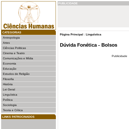
PUBLICIDADE
CATEGORIAS
Página Principal
:
Linguística
Antropologia
Artes
Dúvida Fonética - Bolsos
Ciências Politicas
Cinema e Teatro
Publicidade
Comunicações e Mídia
Economia
Educação
Estudos de Religião
Filosofia
História
Lei Geral
Linguística
Política
Sociologia
Teoria e Crítica
LINKS PATROCINADOS