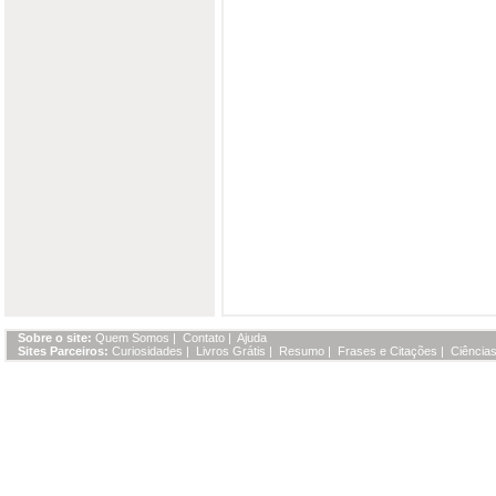
Sobre o site:
Quem Somos
|
Contato
|
Ajuda
Sites Parceiros:
Curiosidades
|
Livros Grátis
|
Resumo
|
Frases e Citações
|
Ciências