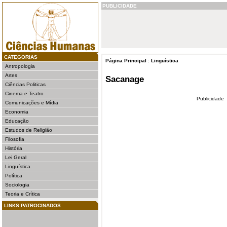
PUBLICIDADE
CATEGORIAS
Página Principal
:
Linguística
Antropologia
Artes
Sacanage
Ciências Politicas
Cinema e Teatro
Publicidade
Comunicações e Mídia
Economia
Educação
Estudos de Religião
Filosofia
História
Lei Geral
Linguística
Política
Sociologia
Teoria e Crítica
LINKS PATROCINADOS