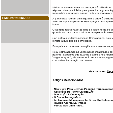
Muitas vezes este tema sacanaagem é
utilizado
no 
alguma coisa que é feita para prejudicar alguém. 
tornem tolas ao passar por um certo constrangimen
LINKS PATROCINADOS
À partir disto fizeram um salgadinho onde é utiliza
fazer com que as pessoas sejam pegas de surpres
inteira.
O Sentido relacionado ao lado da libido, torna-se di
quando se trata da sexualidade, a exploração sexua
São então intitulados assim os filmes pornós, as re
remete algum tipo de pornografia.
Esta
palavra
tornou-se uma gíria comum entre os jó
Nela estravasamos às vezes nossa insatisfação co
parente. Sabemos que quando estamos nos referi
"sagacanagem", ela entenderá que estamos julgan
com determinada ação ou palavra.
Veja mais em:
Ling
Artigos Relacionados
-
Não Ouvir Para Ser: Um Pequeno Paradoxo Sob
-
Acepções Do Termo CivilizaÇÃo
-
Denotação E Conotação
-
O Rosto Pornográfico
-
As Lacunas Ideológicas. In: Teoria Do Ordenam
-
Tratado Acerca Da Traição
-
Velha? Aos Vinte Anos...