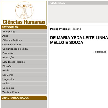
PUBLICIDADE
CATEGORIAS
Página Principal
:
História
Antropologia
Artes
DE MARIA YEDA LEITE LINH
Ciências Politicas
MELLO E SOUZA
Cinema e Teatro
Comunicações e Mídia
Publicidade
Economia
Educação
Estudos de Religião
Filosofia
História
Lei Geral
Linguística
Política
Sociologia
Teoria e Crítica
LINKS PATROCINADOS