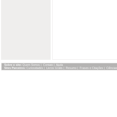
Sobre o site:
Quem Somos
|
Contato
|
Ajuda
Sites Parceiros:
Curiosidades
|
Livros Grátis
|
Resumo
|
Frases e Citações
|
Ciências