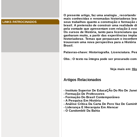
O presente artigo, faz uma analogia , recortand
mais conhecidas e renomadas
historiadoras
bras
LINKS PATROCINADOS
seus trabalhos quanto a construção e formação
brasil
. A pretensão de construir uma realidade 
pela vontade que apresentam com relação à ev
Os cursos de História, tanto para
licenciatura
qua
ganharam muito, a partir das experiências impl
historiadoras. Temas que perpassam o inconform
trouxeram uma nova perspectiva para a Históri
Brasil.
Palavras-chave: Historiografia. Licenciatura. Pe
Obs.: O texto na íntegra pode ser procurado com 
Veja mais em:
His
Artigos Relacionados
-
Instituto Superior De EducaÇÃo Do Rio De Jane
-
Formação De Professores
-
Formação Do Brasil Contemporâneo
-
A Pesquisa Em História
-
Análise Crítica Da Carta De Pero Vaz De Camin
-
Liderança E Hierarquia Em Alencar
-
O Candomblé Da Bahia