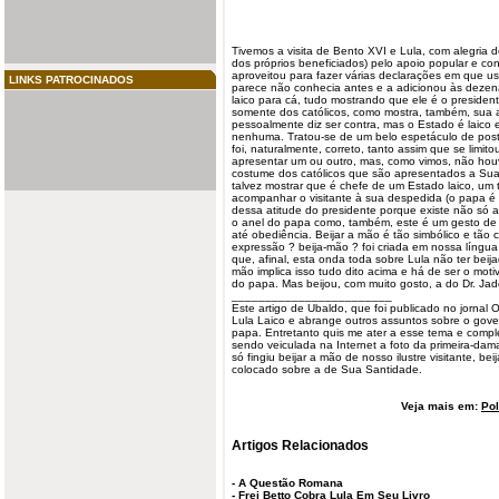
Tivemos a visita de Bento XVI e Lula, com alegria
dos próprios beneficiados) pelo apoio popular e con
aproveitou para fazer várias declarações em que u
LINKS PATROCINADOS
parece não conhecia antes e a adicionou às dezenas
laico para cá, tudo mostrando que ele é o president
somente dos católicos, como mostra, também, sua at
pessoalmente diz ser contra, mas o Estado é laico e
nenhuma. Tratou-se de um belo espetáculo de post
foi, naturalmente, correto, tanto assim que se limi
apresentar um ou outro, mas, como vimos, não hou
costume dos católicos que são apresentados a Sua 
talvez mostrar que é chefe de um Estado laico, um 
acompanhar o visitante à sua despedida (o papa é
dessa atitude do presidente porque existe não só a 
o anel do papa como, também, este é um gesto de 
até obediência. Beijar a mão é tão simbólico e tão 
expressão ? beija-mão ? foi criada em nossa língua
que, afinal, esta onda toda sobre Lula não ter bei
mão implica isso tudo dito acima e há de ser o moti
do papa. Mas beijou, com muito gosto, a do Dr. Jad
________________________
Este artigo de Ubaldo, que foi publicado no jorna
Lula Laico e abrange outros assuntos sobre o gove
papa. Entretanto quis me ater a esse tema e comp
sendo veiculada na Internet a foto da primeira-dam
só fingiu beijar a mão de nosso ilustre visitante, 
colocado sobre a de Sua Santidade.
Veja mais em:
Pol
Artigos Relacionados
-
A Questão Romana
-
Frei Betto Cobra Lula Em Seu Livro