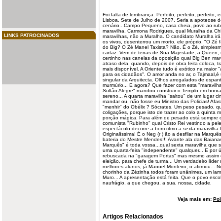
Foi falta de lembrança. Perfeito, perfeito, perfeito
Lisboa. Sete de Julho de 2007. Seria a apoteose d
cenário...Campo Pequeno, casa cheia, povo ao rubro
maravilha
, Carmona Rodrigues, qual Muralha da Chin
LINKS PATROCINADOS
maravilhas, não a Muralha. O candidato Muralha ir
os vivos, desenterrou um morto, ele próprio. "O Zé 
do Big? O Zé Manel Taxista? Não. É o Zé, simples
cartaz. Vem de terras de Sua Majestade, a Queen, u
certinho nas canelas da oposição qual Big Ben mar
atraso dela, quando, depois de obra feita coloca, 
mais disponível. A Oriente tudo é exótico na maior 
para os cidadãos". O amor anda no ar, o Tajmaal,é 
singular da Arquitecta. Olhos arregalados de espa
murmúrio... E agora? Que fazer com esta "maravilh
Sultão Alegre" mandou construir o Templo em honr
sereno... A quarta maravilha "saltou" de um lugar c
mandar ou, não fosse eu Ministro das Policias! Afas
"menhir" do Obélix ? Sócrates. Um peso pesado, q
coligações, porque isto de trazer ao colo a quinta m
porção mágica. Para além de pesado está sempre de
comunista "Rubinho" qual Cristo Rei vestindo a pele
espectáculo decorre a bom ritmo a sexta maravilha
Originalíssima! É o Neg (r ) ão a desfilar na Marq
bateria do Mestre Mendes!!! Avante ala das Baianas
Marquês" é toda vossa...qual sexta maravilha que
uma quarta-feira "independente" qualquer... E por 
rebuscada na "garagem Portas" mas mesmo assim com
eleição, para chefe de turma... Um verdadeiro líd
melhores alunos, já Manuel Monteiro, o afirmou... N
chorinho da Zézinha todos foram unânimes, um lam
Muro... A apresentação está feita. Que o povo escol
naufrágio, a que chegou, a sua, nossa, cidade.
Veja mais em:
Pol
Artigos Relacionados