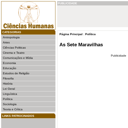
PUBLICIDADE
CATEGORIAS
Página Principal
:
Política
Antropologia
Artes
As Sete Maravilhas
Ciências Politicas
Cinema e Teatro
Publicidade
Comunicações e Mídia
Economia
Educação
Estudos de Religião
Filosofia
História
Lei Geral
Linguística
Política
Sociologia
Teoria e Crítica
LINKS PATROCINADOS