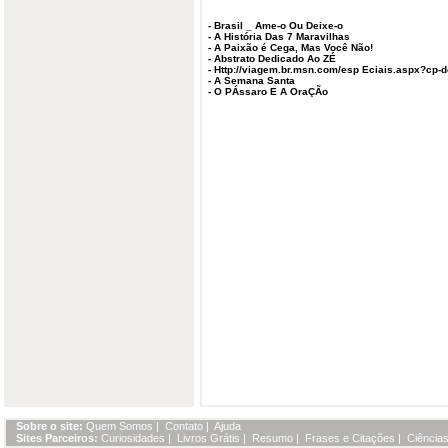
-
Brasil _ Ame-o Ou Deixe-o
-
A História Das 7 Maravilhas
-
A Paixão é Cega, Mas Você Não!
-
Abstrato Dedicado Ao ZÉ
-
Http://viagem.br.msn.com/esp Eciais.aspx?cp
-
A Semana Santa
-
O PÁssaro E A OraÇÃo
Sobre o site:
Quem Somos
|
Contato
|
Ajuda
Sites Parceiros:
Curiosidades
|
Livros Grátis
|
Resumo
|
Frases e Citações
|
Ciências