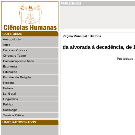
PUBLICIDADE
CATEGORIAS
Página Principal
:
História
Antropologia
Artes
da alvorada à decadência, de 1
Ciências Politicas
Cinema e Teatro
Publicidade
Comunicações e Mídia
Economia
Educação
Estudos de Religião
Filosofia
História
Lei Geral
Linguística
Política
Sociologia
Teoria e Crítica
LINKS PATROCINADOS