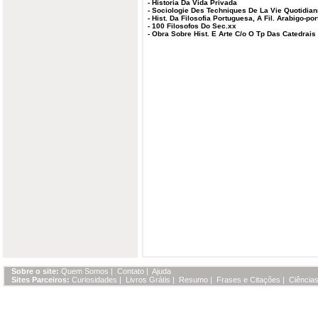
-
Historia Da Vida Privada
-
Sociologie Des Techniques De La Vie Quotidia
-
Hist. Da Filosofia Portuguesa, A Fil. Arabigo-po
-
100 Filosofos Do Sec.xx
-
Obra Sobre Hist. E Arte C/o O Tp Das Catedrais
Sobre o site:
Quem Somos
|
Contato
|
Ajuda
Sites Parceiros:
Curiosidades
|
Livros Grátis
|
Resumo
|
Frases e Citações
|
Ciências