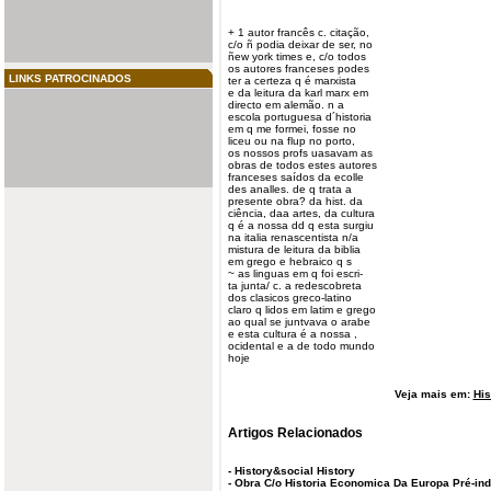
+ 1 autor francês c. citação,
c/o ñ podia deixar de ser, no
ñew york times e, c/o todos
os
autores
franceses
podes
LINKS PATROCINADOS
ter a certeza q é marxista
e da
leitura
da karl marx em
directo em alemão. n a
escola portuguesa d´historia
em q me formei, fosse no
liceu ou na flup no porto,
os nossos profs uasavam as
obras de todos estes autores
franceses saídos da ecolle
des analles. de q trata a
presente obra? da hist. da
ciência, daa artes, da
cultura
q é a nossa dd q esta surgiu
na italia renascentista n/a
mistura de leitura da biblia
em
grego
e hebraico q s
~ as linguas em q foi escri-
ta junta/ c. a redescobreta
dos clasicos greco-latino
claro q lidos em latim e grego
ao qual se juntvava o arabe
e esta cultura é a nossa ,
ocidental e a de todo mundo
hoje
Veja mais em:
His
Artigos Relacionados
-
History&social History
-
Obra C/o Historia Economica Da Europa Pré-ind