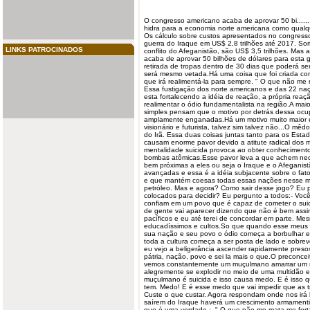
O congresso americano acaba de aprovar 50 bi.....
hidra para a economia norte americana como qualq
Os cálculo sobre custos apresentados no congress
guerra do Iraque em US$ 2,8 trilhões até 2017. S
LINKS PATROCINADOS
conflito do Afeganistão, são US$ 3,5 trilhões. Mas
acaba de aprovar 50 bilhões de dólares para esta 
retirada de
tropas
dentro de 30 dias que poderá ser
será mesmo vetada.Há uma coisa que foi criada com 
que irá realimentá-la para sempre. " O que não m
Essa fustigação dos norte americanos e das 22 na
esta fortalecendo a idéia de reação, a própria reaç
realimentar o ódio fundamentalista na região.A mai
simples pensam que o motivo por detrás dessa ocu
amplamente enganadas.Há um motivo muito maior 
visionário e futurista, talvez sim talvez não...O mê
do Irã. Essa duas coisas juntas tanto para os Est
causam enorme pavor devido a atitute radical do
mentalidade suicida provoca ao obter conhecimento 
bombas atômicas.Esse pavor leva a que achem nec
bem próximas a eles ou seja o Iraque e o Afeganis
avançadas e essa é a idéia subjacente sobre o fato
e que mantém coesas todas essas nações nesse m
petróleo. Mas e agora? Como sair desse jogo? Eu p
colocados para decidir? Eu pergunto a todos:- Você
confiam em um povo que é capaz de cometer o suic
de gente vai aparecer dizendo que não é bem ass
pacíficos e eu até terei de concordar em parte. Me
educadíssimos e cultos.So que quando esse meus a
sua nação e seu povo o ódio começa a borbulhar 
toda a cultura começa a ser posta de lado e sobre
eu vejo a beligerância ascender rapidamente presos
pátria, nação, povo e sei la mais o que.O preconce
vemos constantemente um muçulmano amarrar um 
alegremente se explodir no meio de uma multidão e
muçulmano é suicida e isso causa medo. E é isso 
tem. Medo! E é esse medo que vai impedir que as 
Custe o que custar. Agora respondam onde nos irá l
saírem do Iraque haverá um crescimento armamenti
que é uma verdade :- " O que não me mata me fort