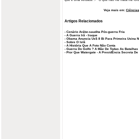
Veja mais em:
Ciências
Artigos Relacionados
-
Cenário Arábe-saudita Pós-guerra Fria
-
A Guerra Irã - Iraque
-
Obama Anuncia Us$ 8 Bi Para Primeira Usina 
-
Sobre O Islã
-
A História Que A Foto Não Conta
-
Guerra Do Golfo ? A Mãe De Todas As Batalhas
-
Pior Que Watergate - A PresidÊncia Secreta De