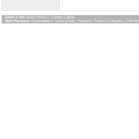
Sobre o site:
Quem Somos
|
Contato
|
Ajuda
Sites Parceiros:
Curiosidades
|
Livros Grátis
|
Resumo
|
Frases e Citações
|
Ciências