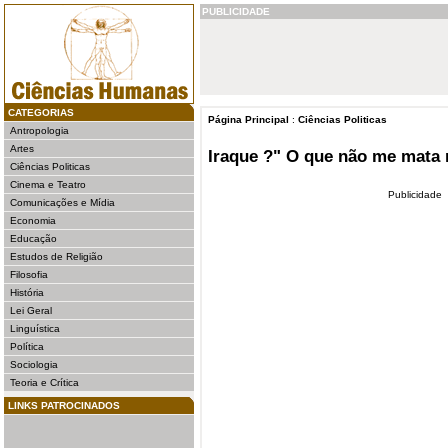
PUBLICIDADE
CATEGORIAS
Página Principal
:
Ciências Politicas
Antropologia
Artes
Iraque ?" O que não me mata 
Ciências Politicas
Cinema e Teatro
Publicidade
Comunicações e Mídia
Economia
Educação
Estudos de Religião
Filosofia
História
Lei Geral
Linguística
Política
Sociologia
Teoria e Crítica
LINKS PATROCINADOS