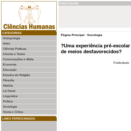
PUBLICIDADE
CATEGORIAS
Página Principal
:
Sociologia
Antropologia
Artes
?Uma experiência pré-escolar 
Ciências Politicas
de meios desfavorecidos?
Cinema e Teatro
Comunicações e Mídia
Publicidade
Economia
Educação
Estudos de Religião
Filosofia
História
Lei Geral
Linguística
Política
Sociologia
Teoria e Crítica
LINKS PATROCINADOS