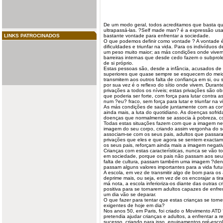
De um modo geral, todos acreditamos que basta quer
ultrapassá-las. ?Self made man? é a expressão usad
LINKS PATROCINADOS
bastante vontade para enfrentar a sociedade.
O que podemos definir como vontade ? A vontade é
dificuldades e triunfar na
vida
. Para os indivíduos 
um peso muito maior; as más condições onde vivem 
barreiras internas que desde cedo fazem o subprol
de si próprio.
Estas pessoas são, desde a infância, acusados de 
superiores que quase sempre se esquecem do meio 
transmitem aos outros falta de confiança em si, ou 
por sua vez é o reflexo do sítio onde vivem. Durante
privações a todos os níveis; estas privações são o
que poderia ser forte, com força para lutar contra a
num ?eu? fraco, sem força para lutar e triunfar na v
As más condições de saúde juntamente com as con
ainda mais, a luta do quotidiano. As doenças sofrid
doenças que normalmente se associa à pobreza, c
Todas estas situações fazem com que a imagem neg
imagem do seu corpo, criando assim vergonha do se
associam-se com os seus
pais
, adultos que passa
privações que eles e que agora se sentem exactame
os seus pais, reforçam ainda mais a imagem negati
Crianças com estas características, nunca se vão t
em sociedade, porque os pais não passam aos seus 
falta de cultura, passam também uma imagem ?dene
passam alguns valores importantes para a vida futu
A escola, em vez de transmitir algo de bom para os
deprime mais, ou seja, em vez de os encorajar a t
má nota, a escola inferioriza-os diante das outras cr
positiva para se tornarem adultos capazes de enfren
um dia vão se deparar.
O que fazer para tentar que estas crianças se tor
exigentes de hoje em dia?
Nos anos 50, em Paris, foi criado o Movimento AT
pretendia ajudar crianças e adultos, a enfrentar a 
sucesso, criando para isso, equipamentos pré-escol