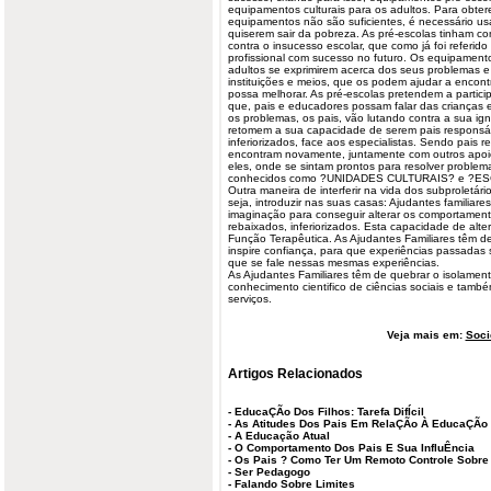
equipamentos culturais para os adultos. Para obte
equipamentos não são suficientes, é necessário usa
quiserem sair da pobreza. As pré-escolas tinham com
contra o insucesso escolar, que como já foi referido
profissional com sucesso no futuro. Os equipamento
adultos se exprimirem acerca dos seus problemas e 
instituições e meios, que os podem ajudar a encont
possa melhorar. As pré-escolas pretendem a partici
que, pais e educadores possam falar das crianças
os problemas, os pais, vão lutando contra a sua i
retomem a sua capacidade de serem pais responsáv
inferiorizados, face aos especialistas. Sendo pais r
encontram novamente, juntamente com outros apoi
eles, onde se sintam prontos para resolver problem
conhecidos como ?UNIDADES CULTURAIS? e ?E
Outra maneira de interferir na vida dos subproletári
seja, introduzir nas suas casas: Ajudantes familiare
imaginação para conseguir alterar os comportamento
rebaixados, inferiorizados. Esta capacidade de al
Função Terapêutica. As Ajudantes Familiares têm d
inspire confiança, para que experiências passadas
que se fale nessas mesmas experiências.
As Ajudantes Familiares têm de quebrar o isolamento
conhecimento cientifico de ciências sociais e ta
serviços.
Veja mais em:
Soci
Artigos Relacionados
-
EducaÇÃo Dos Filhos: Tarefa DifÍcil
-
As Atitudes Dos Pais Em RelaÇÃo À EducaÇÃo 
-
A Educação Atual
-
O Comportamento Dos Pais E Sua InfluÊncia
-
Os Pais ? Como Ter Um Remoto Controle Sobre
-
Ser Pedagogo
-
Falando Sobre Limites