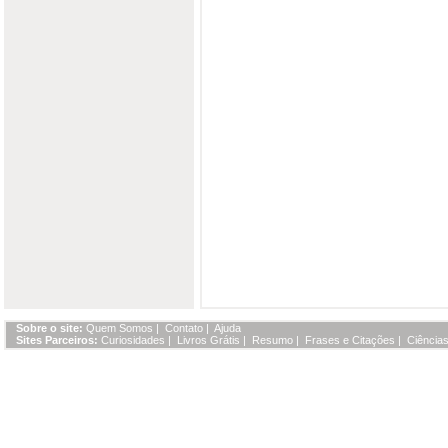
Sobre o site:
Quem Somos
|
Contato
|
Ajuda
Sites Parceiros:
Curiosidades
|
Livros Grátis
|
Resumo
|
Frases e Citações
|
Ciências