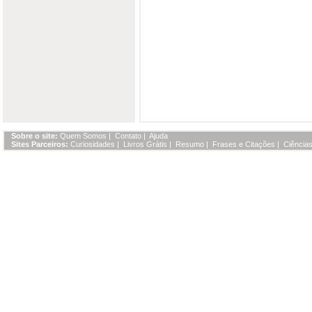
Sobre o site:
Quem Somos
|
Contato
|
Ajuda
Sites Parceiros:
Curiosidades
|
Livros Grátis
|
Resumo
|
Frases e Citações
|
Ciências