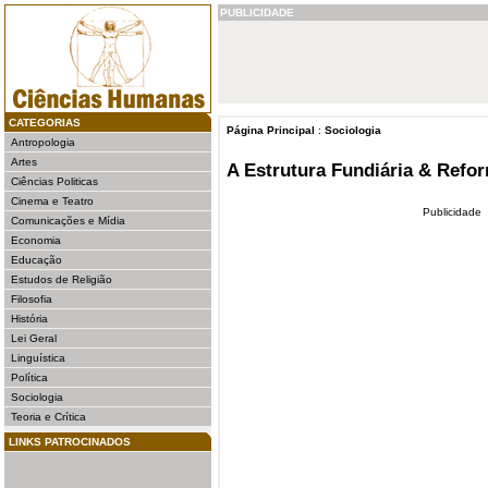
PUBLICIDADE
CATEGORIAS
Página Principal
:
Sociologia
Antropologia
Artes
A Estrutura Fundiária & Refor
Ciências Politicas
Cinema e Teatro
Publicidade
Comunicações e Mídia
Economia
Educação
Estudos de Religião
Filosofia
História
Lei Geral
Linguística
Política
Sociologia
Teoria e Crítica
LINKS PATROCINADOS