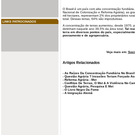
O Brasil é um país com alta concentração fundiária
Nacional de Colonização e Reforma Agrária), as g
mil hectares, representam 2% dos proprietários rur
total. Dessas terras, 64% são improdutivas.
LINKS PATROCINADOS
A concentração de terras aumentou, desde 1970, p
detinham naquele ano 39,5% da área total.
Tal
rea
terra em diversos pontos do país, especialment
povoamento
e de agropecuária.
Veja mais em:
Soci
Artigos Relacionados
-
As Raízes Da Concentração Fundiária No Brasil
-
Questão Agrária ? Invasões Teriam Forçado A
-
Reforma Agrária - Mst
-
Conflitos De Terras, O Mst & A Violência No Ca
-
Questão Agrária, Pesquisa E Mst
-
O Livro Negro Da Fome
-
A Imigração Alemã