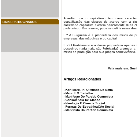
Acredito que o
capitalismo
tem como caracterís
estratificação das classes de acordo com a s
LINKS PATROCINADOS
sociedade
capitalista
existem basicamente duas
c
proletariado
. Em resumo, pode se definir essas dua
I ? A Burguesia é a proprietária dos meios de pr
empresas, das máquinas e do capital.
II ? O Proletariado é a classe proprietária apenas 
possuindo nada mais, são ?obrigada? a vender a 
meios de produção para sua própria sobrevivência.
Veja mais em:
Soci
Artigos Relacionados
-
Karl Marx. In: O Mundo De Sofia
-
Marx E O Trabalho
-
Manifesto Do Partido Comunista
-
Consciência De Classe
-
Ideologia E Ciencia Social
-
Formas De EstratificaÇÃo Social
-
Manifesto Do Partido Comunista