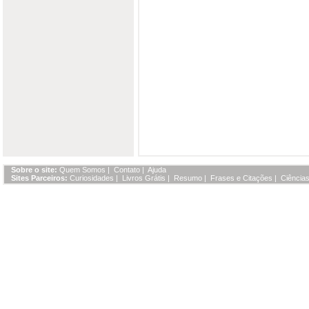
Sobre o site:
Quem Somos
|
Contato
|
Ajuda
Sites Parceiros:
Curiosidades
|
Livros Grátis
|
Resumo
|
Frases e Citações
|
Ciências