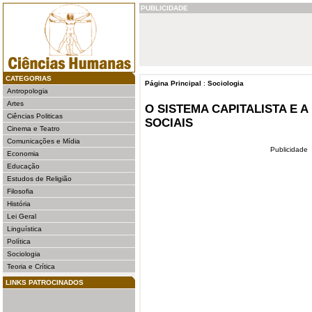
PUBLICIDADE
CATEGORIAS
Página Principal
:
Sociologia
Antropologia
Artes
O SISTEMA CAPITALISTA E A
Ciências Politicas
SOCIAIS
Cinema e Teatro
Comunicações e Mídia
Publicidade
Economia
Educação
Estudos de Religião
Filosofia
História
Lei Geral
Linguística
Política
Sociologia
Teoria e Crítica
LINKS PATROCINADOS