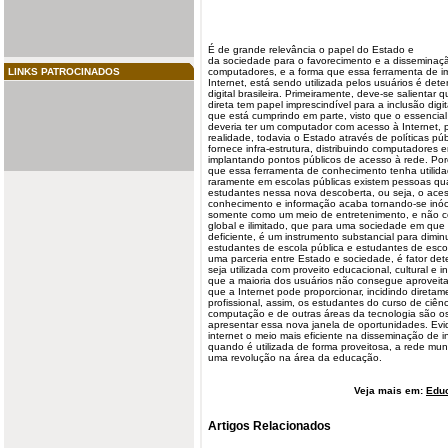
É de grande relevância o papel do Estado e
da
sociedade
para o favorecimento e a disseminaç
LINKS PATROCINADOS
computadores
, e a forma que essa ferramenta de i
Internet, está sendo
utilizada
pelos usuários é dete
digital
brasileira
. Primeiramente, deve-se salientar 
direta tem papel imprescindível para a inclusão digita
que está cumprindo em parte, visto que o essencial 
deveria ter um computador com acesso à Internet, 
realidade, todavia o Estado através de políticas p
fornece infra-estrutura, distribuindo computadores 
implantando pontos públicos de acesso à rede. Por
que essa ferramenta de conhecimento tenha utilidad
raramente em escolas públicas existem pessoas qual
estudantes
nessa nova descoberta, ou seja, o aces
conhecimento e informação acaba tornando-se inócu
somente como um meio de entretenimento, e não 
global e ilimitado, que para uma sociedade em qu
deficiente, é um instrumento substancial para dimin
estudantes de escola pública e estudantes de escol
uma parceria entre Estado e sociedade, é fator det
seja utilizada com proveito educacional, cultural e i
que a maioria dos usuários não consegue aproveita
que a Internet pode proporcionar, incidindo diretam
profissional, assim, os estudantes do curso de ciên
computação e de outras áreas da tecnologia são o
apresentar essa nova janela de oportunidades. Evide
internet o meio mais eficiente na disseminação de 
quando é utilizada de forma proveitosa, a rede mu
uma revolução na área da educação.
Veja mais em:
Edu
Artigos Relacionados