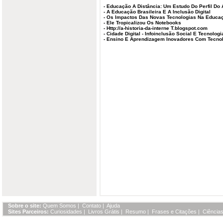
-
Educação A Distância: Um Estudo Do Perfil Do 
-
A Educação Brasileira E A Inclusão Digital
-
Os Impactos Das Novas Tecnologias Na Educa
-
Ele Tropicalizou Os Notebooks
-
Http://a-historia-da-interne T.blogspot.com
-
Cidade Digital - Infoinclusão Social E Tecnolo
-
Ensino E Aprendizagem Inovadores Com Tecnolo
Sobre o site:
Quem Somos
|
Contato
|
Ajuda
Sites Parceiros:
Curiosidades
|
Livros Grátis
|
Resumo
|
Frases e Citações
|
Ciências