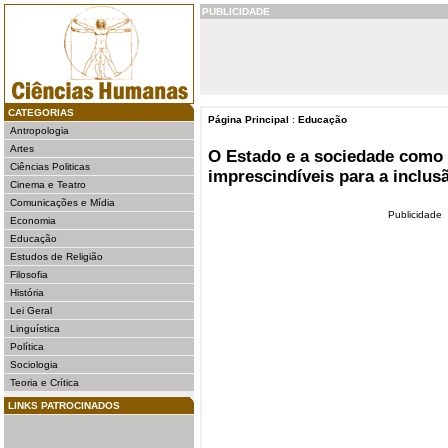
PUBLICIDADE
CATEGORIAS
Página Principal
:
Educação
Antropologia
Artes
O Estado e a sociedade como 
Ciências Politicas
imprescindíveis para a inclusão
Cinema e Teatro
Comunicações e Mídia
Publicidade
Economia
Educação
Estudos de Religião
Filosofia
História
Lei Geral
Linguística
Política
Sociologia
Teoria e Crítica
LINKS PATROCINADOS