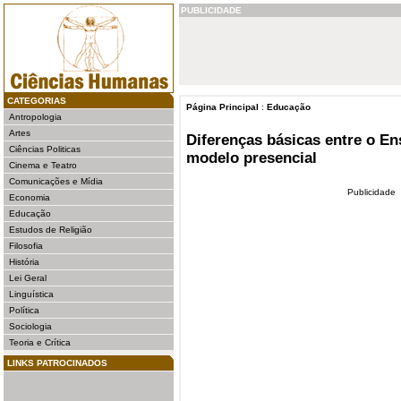
PUBLICIDADE
CATEGORIAS
Página Principal
:
Educação
Antropologia
Artes
Diferenças básicas entre o En
Ciências Politicas
modelo presencial
Cinema e Teatro
Comunicações e Mídia
Publicidade
Economia
Educação
Estudos de Religião
Filosofia
História
Lei Geral
Linguística
Política
Sociologia
Teoria e Crítica
LINKS PATROCINADOS