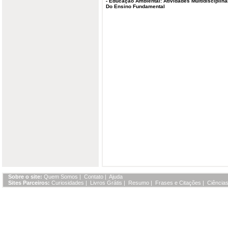
-
Educação Ambiental: Atividades Multidisciplina
Do Ensino Fundamental
Sobre o site:
Quem Somos
|
Contato
|
Ajuda
Sites Parceiros:
Curiosidades
|
Livros Grátis
|
Resumo
|
Frases e Citações
|
Ciências