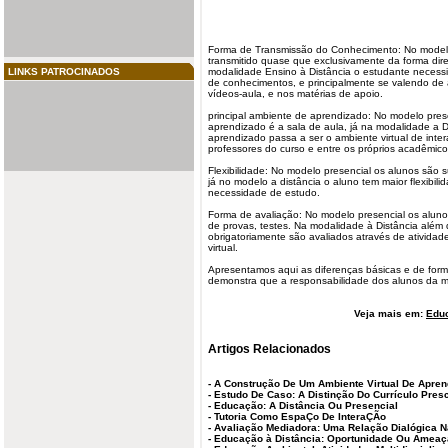
Forma de Transmissão do Conhecimento: No mode
transmitido quase que exclusivamente da forma dire
LINKS PATROCINADOS
modalidade
Ensino à Distância o estudante necess
de conhecimentos, e principalmente se valendo de a
vídeos-aula, e nos matérias de apoio.
principal
ambiente de
aprendizado
: No modelo pres
aprendizado é a sala de aula, já na modalidade a D
aprendizado passa a ser o ambiente virtual de int
professores do curso e entre os próprios acadêmico
Flexibilidade: No modelo presencial os alunos são s
já no modelo a distância o aluno tem maior flexibil
necessidade de estudo.
Forma de avaliação: No modelo presencial os aluno
de provas, testes. Na modalidade à Distância além 
obrigatoriamente são avaliados através de atividad
virtual.
Apresentamos aqui as diferenças básicas e de for
demonstra que a responsabilidade dos alunos da mo
Veja mais em:
Edu
Artigos Relacionados
-
A Construção De Um Ambiente Virtual De Apre
-
Estudo De Caso: A Distinção Do Currículo Presc
-
Educação: A Distância Ou Presencial
-
Tutoria Como EspaÇo De InteraÇÃo
-
Avaliação Mediadora: Uma Relação Dialógica 
-
Educação à Distância: Oportunidade Ou Amea