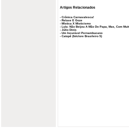
Artigos Relacionados
-
Crônica Carnavalesca!
-
Relaxe E Goze
-
Mística X Misticismo
-
Lula: Não Beijou A Mão Do Papa, Mas, Com Muit
-
Júlio Dinis
-
Um Incurável Pernambucano
-
Catopê (folclore Brasileiro 5)