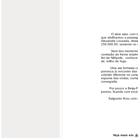
O abre alas, com o nom
que abrilhantou a passag
Alexandre Louzada, disse 
150.000,00, somente no c
Num dos momentos mai
comissão de frente total
flor de Nilópolis, conhec
de, brilho de fogo.
Uma ala formada c
pororoca (o encontro das
colorido diferente os co
espuma das ondas, numa
coroegrafia.
Por pouco a Beija-Flor
pontos, ficando com exce
Salgueiro ficou com o 
Veja mais em:
A