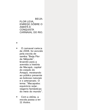
BEIJA-
FLOR LEVA
ENREDO SÔBRE O
AMAPÁ E
CONQUISTA
CARNAVAL
DO RIO.
O carnaval carioca
de 2008, foi vencido
pela escola de
samba "Beija Flor
de Nilópolis",
levando para a
avenida a história
de Macapá, capital
do estado do
Amapá, mostrando
ao público presente
as belezas naturais
e o artesanato. O
tema: "Macapaba:
equinócio solar ,
viagens fantásticas
do meio do mundo".
Com a vitória, a
escola passa a ter
11 títulos.