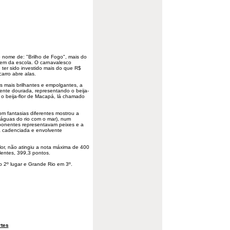
e de: "Brilho de Fogo", mais do
em da escola. O carnavalesco
ter sido investido mais do que R$
arro abre alas.
s brilhantes e empolgantes, a
mente dourada, representando o beija-
e o beija-flor de Macapá, lá chamado
om
fantasias
diferentes mostrou a
 águas do rio com o mar), num
mponentes representavam peixes e a
 cadenciada e envolvente
, não atingiu a nota máxima de 400
lentes, 399,3 pontos.
2º lugar e Grande Rio em 3º.
rtes