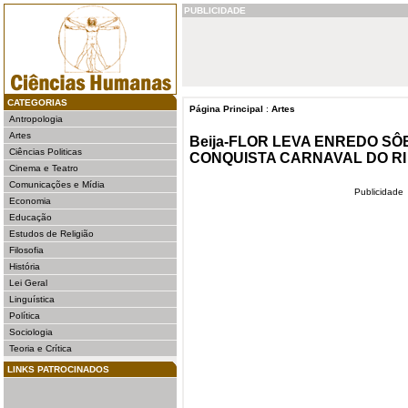
PUBLICIDADE
CATEGORIAS
Página Principal
:
Artes
Antropologia
Artes
Beija-FLOR LEVA ENREDO SÔ
Ciências Politicas
CONQUISTA CARNAVAL DO RI
Cinema e Teatro
Comunicações e Mídia
Publicidade
Economia
Educação
Estudos de Religião
Filosofia
História
Lei Geral
Linguística
Política
Sociologia
Teoria e Crítica
LINKS PATROCINADOS