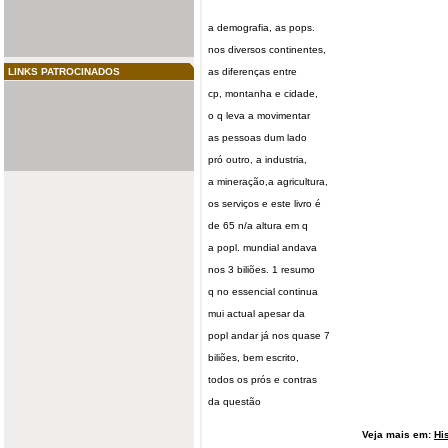
a demografia, as pops.
nos diversos continentes,
LINKS PATROCINADOS
as diferenças entre
cp, montanha e cidade,
o q leva a movimentar
as pessoas dum lado
pró outro, a industria,
a mineração,a agricultura,
os serviços e este livro é
de 65 n/a altura em q
a popl. mundial andava
nos 3 biliões. 1 resumo
q no essencial continua
mui actual apesar da
popl andar já nos quase 7
biliões, bem escrito,
todos os prós e contras
da questão
Veja mais em:
Hi