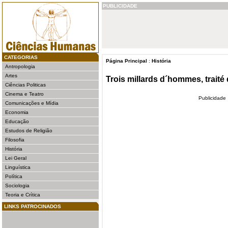
PUBLICIDADE
CATEGORIAS
Página Principal
:
História
Antropologia
Artes
Trois millards d´hommes, trait
Ciências Politicas
Cinema e Teatro
Publicidade
Comunicações e Mídia
Economia
Educação
Estudos de Religião
Filosofia
História
Lei Geral
Linguística
Política
Sociologia
Teoria e Crítica
LINKS PATROCINADOS