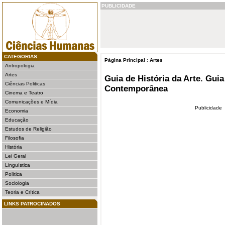
PUBLICIDADE
CATEGORIAS
Página Principal
:
Artes
Antropologia
Artes
Guia de História da Arte. Guia
Ciências Politicas
Contemporânea
Cinema e Teatro
Comunicações e Mídia
Publicidade
Economia
Educação
Estudos de Religião
Filosofia
História
Lei Geral
Linguística
Política
Sociologia
Teoria e Crítica
LINKS PATROCINADOS