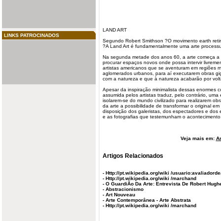
LAND ART
LINKS PATROCINADOS
Segundo Robert Smithson ?O movimento earth retiro
?A Land Art é fundamentalmente uma arte process
Na segunda metade dos anos 60, a arte começa a a
procurar espaços novos onde possa intervir livremen
artistas
americanos que se aventuram em regiões m
aglomerados urbanos, para aí executarem obras g
com a natureza e que à natureza acabarão por volt
Apesar da inspiração minimalista dessas enormes c
assumida pelos artistas traduz, pelo contrário, um
isolarem-se do mundo civilizado para realizarem o
da arte a possibilidade de transformar o original e
disposição dos galeristas, dos espectadores e dos 
e as fotografias que testemunham o acontecimento
Veja mais em:
Ar
Artigos Relacionados
-
Http://pt.wikipedia.org/wiki /usuario:avaliadorde
-
Http://pt.wikipedia.org/wiki /marchand
-
O GuardiÃo Da Arte: Entrevista De Robert Hugh
-
Abstracionismo
-
Art Nouveau
-
Arte Contemporânea - Arte Abstrata
-
Http://pt.wikipedia.org/wiki /marchand