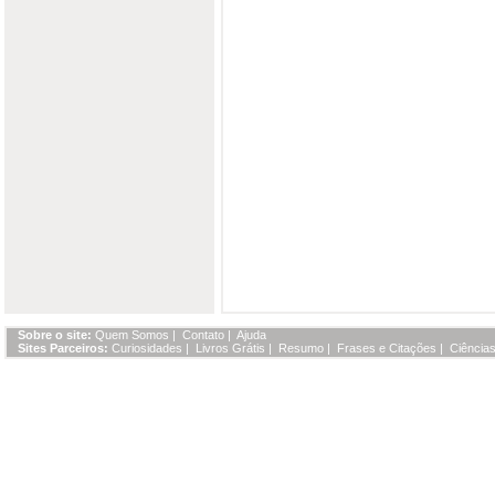
Sobre o site:
Quem Somos
|
Contato
|
Ajuda
Sites Parceiros:
Curiosidades
|
Livros Grátis
|
Resumo
|
Frases e Citações
|
Ciências