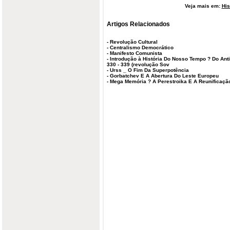
Veja mais em:
His
Artigos Relacionados
-
Revolução Cultural
-
Centralismo Democrático
-
Manifesto Comunista
-
Introdução à História Do Nosso Tempo ? Do Ant
330 - 339 (revolução Sov
-
Urss _ O Fim Da Superpotência
-
Gorbatchev E A Abertura Do Leste Europeu
-
Mega Memória ? A Perestroika E A Reunificaç