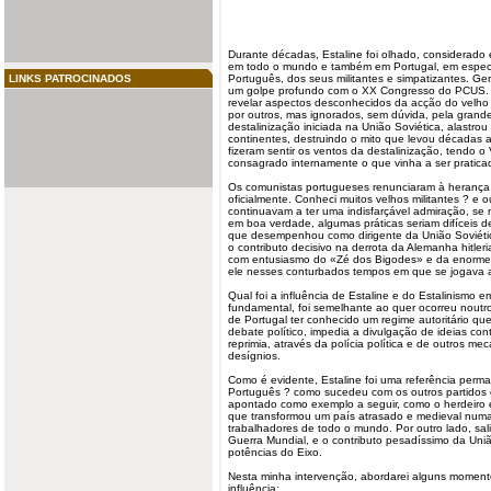
Durante décadas, Estaline foi olhado, considerado
em todo o mundo e também em Portugal, em especi
LINKS PATROCINADOS
Português, dos seus militantes e simpatizantes. Ge
um golpe profundo com o XX Congresso do PCUS. O 
revelar aspectos desconhecidos da acção do velho l
por outros, mas ignorados, sem dúvida, pela grand
destalinização iniciada na União Soviética, alastro
continentes, destruindo o mito que levou décadas 
fizeram sentir os ventos da destalinização, tendo
consagrado internamente o que vinha a ser praticad
Os comunistas portugueses renunciaram à herança 
oficialmente. Conheci muitos velhos militantes ? e
continuavam a ter uma indisfarçável admiração, se 
em boa verdade, algumas práticas seriam difíceis de 
que desempenhou como dirigente da União Soviétic
o contributo decisivo na derrota da Alemanha hitle
com entusiasmo do «Zé dos Bigodes» e da enorme 
ele nesses conturbados tempos em que se jogava 
Qual foi a influência de Estaline e do Estalinismo e
fundamental, foi semelhante ao quer ocorreu noutr
de Portugal ter conhecido um regime autoritário qu
debate político, impedia a divulgação de ideias cont
reprimia, através da polícia política e de outros 
desígnios.
Como é evidente, Estaline foi uma referência perm
Português ? como sucedeu com os outros partidos
apontado como exemplo a seguir, como o herdeiro
que transformou um país atrasado e medieval numa
trabalhadores de todo o mundo. Por outro lado, sal
Guerra Mundial, e o contributo pesadíssimo da Uniã
potências do Eixo.
Nesta minha intervenção, abordarei alguns moment
influência: