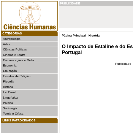
PUBLICIDADE
CATEGORIAS
Página Principal
:
História
Antropologia
Artes
O Impacto de Estaline e do E
Ciências Politicas
Portugal
Cinema e Teatro
Comunicações e Mídia
Publicidade
Economia
Educação
Estudos de Religião
Filosofia
História
Lei Geral
Linguística
Política
Sociologia
Teoria e Crítica
LINKS PATROCINADOS