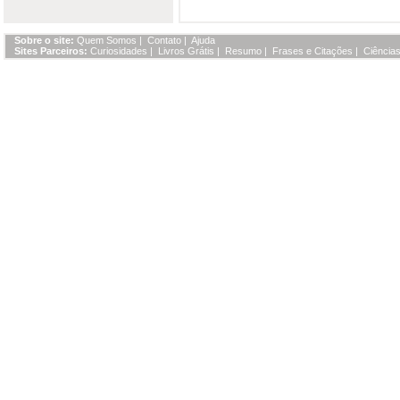
Sobre o site:
Quem Somos
|
Contato
|
Ajuda
Sites Parceiros:
Curiosidades
|
Livros Grátis
|
Resumo
|
Frases e Citações
|
Ciências