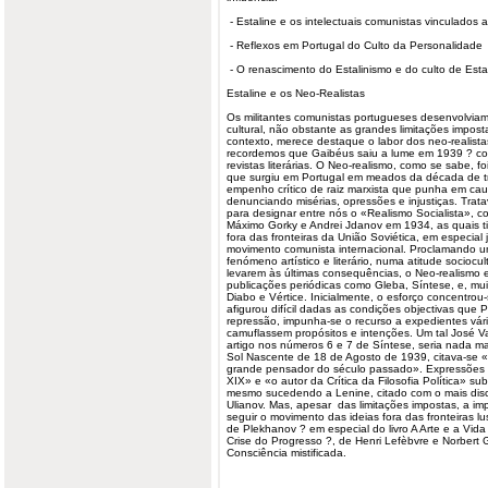
- Estaline e os intelectuais comunistas vinculados
- Reflexos em Portugal do Culto da Personalidade
- O renascimento do Estalinismo e do culto de Esta
Estaline e os Neo-Realistas
Os militantes comunistas portugueses desenvolvia
cultural, não obstante as grandes limitações impos
contexto, merece destaque o labor dos neo-realista
recordemos que Gaibéus saiu a lume em 1939 ? com
revistas literárias. O Neo-realismo, como se sabe, foi
que surgiu em Portugal em meados da década de tr
empenho crítico de raiz marxista que punha em ca
denunciando misérias, opressões e injustiças. Trat
para designar entre nós o «Realismo Socialista», c
Máximo Gorky e Andrei Jdanov em 1934, as quais t
fora das fronteiras da União Soviética, em especial 
movimento comunista internacional. Proclamando
fenómeno artístico e literário, numa atitude sociocu
levarem às últimas consequências, o Neo-realismo 
publicações periódicas como Gleba, Síntese, e, mu
Diabo e Vértice. Inicialmente, o esforço concentrou-
afigurou difícil dadas as condições objectivas que P
repressão, impunha-se o recurso a expedientes vár
camuflassem propósitos e intenções. Um tal José 
artigo nos números 6 e 7 de Síntese, seria nada m
Sol Nascente de 18 de Agosto de 1939, citava-se «um
grande pensador do século passado». Expressões 
XIX» e «o autor da Crítica da Filosofia Política» s
mesmo sucedendo a Lenine, citado com o mais discr
Ulianov. Mas, apesar das limitações impostas, a im
seguir o movimento das ideias fora das fronteiras l
de Plekhanov ? em especial do livro A Arte e a Vid
Crise do Progresso ?, de Henri Lefèbvre e Norbert
Consciência mistificada.