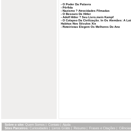
-
O Poder Da Palavra
-
Pérfida
-
Nazismo ? Atrocidades Filmadas
-
O Besouro De Hitler
-
Adolf Hitler ? Seu Livro.mein Kampf
-
O Colapso Da Civilização. In Os Alemães: A Lu
Habitus Nos Séculos Xix
-
Roteiristas Elegem Os Melhores Do Ano
Sobre o site:
Quem Somos
|
Contato
|
Ajuda
Sites Parceiros:
Curiosidades
|
Livros Grátis
|
Resumo
|
Frases e Citações
|
Ciências