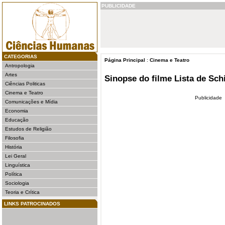
PUBLICIDADE
CATEGORIAS
Página Principal
:
Cinema e Teatro
Antropologia
Artes
Sinopse do filme Lista de Sch
Ciências Politicas
Cinema e Teatro
Publicidade
Comunicações e Mídia
Economia
Educação
Estudos de Religião
Filosofia
História
Lei Geral
Linguística
Política
Sociologia
Teoria e Crítica
LINKS PATROCINADOS