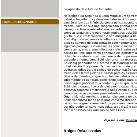
Sinopse do
filme
lista de Schindler
No período da Segunda
Guerra
Mundial um homem
trabalho forçado dos
judeus
nas fábricas. O nome de
LINKS PATROCINADOS
alemão e tem boa influência com a polícia secreta do
mesmo utiliza de sua boa imagem para ganhar pesso
começo do filme é relatado como os judeus foram e
como as pratarias e o ouro foram roubados pela SS
gueto, que é um local isolado e são obrigados a tr
ruas. Alguns com carreira acadêmica como profess
para os campos de concentração sem nenhuma cha
algumas passagens interessantes como o
moment
com a arma, mas a arma não atira e ele é salvo se 
paixão de uma judia como general e ele permitem a
Schindler e outras como uma menina de roupa ver
esconde e noutra cena Schindler encontra morta co
Spielberg ganhador de Oscar vem demonstrar as ba
o holocausto dos judeus. Tem um momento de gran
operárias judias para o campo de concentração Au
medo delas terem piolhos e passar para os alemã
fábrica de panelas, e após isto, foi uma fábrica d
subornando os generais, comprando judeus para tra
personagem principal foi o contador judeu que fazia
Schindler o quanto havia de dinheiro no caixa. No 
pensava somente em dinheiro e após vendo que e
para comprar as pessoas para salvá-las da morte. N
Guerra Mundial terminara á meia-noite com a rendi
Schindler chama todos para uma conversa dizendo q
criminoso de guerra tem que fugir para não morrer 
por não poder ter salvo mais vidas, a qual até o ca
até 10 pessoas das loucuras de Adolf Hitler.
Veja mais em:
Cinema 
Artigos Relacionados