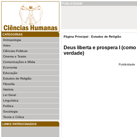
PUBLICIDADE
CATEGORIAS
Página Principal
:
Estudos de Religião
Antropologia
Artes
Deus liberta e prospera I (como
Ciências Politicas
verdade)
Cinema e Teatro
Comunicações e Mídia
Publicidade
Economia
Educação
Estudos de Religião
Filosofia
História
Lei Geral
Linguística
Política
Sociologia
Teoria e Crítica
LINKS PATROCINADOS