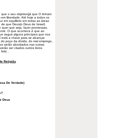
 que o seu objetivo(já que O tinham
em em
liberdade
. Até hoje a todos os
uz em equilibrio em todas as áreas
 de que Deus(o Deus de Israel)
 quer que seja, fazer promessas,
mente. O que acontece é que ao
ue seguir alguns princípios que nos
aí está a chave para se alcançar
r do poço da dívida, do mal emprego,
pios serão abordados nas outras
everão ser citados outros livros
 feliz .
e Religião
ueza De Verdade)
s?
De Deus