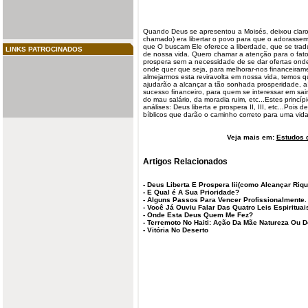
Quando Deus se apresentou a Moisés, deixou claro
chamado) era libertar o povo para que o adorass
que O buscam Ele oferece a liberdade, que se trad
LINKS PATROCINADOS
de nossa vida. Quero chamar a atenção para o fato
prospera
sem a necessidade de se dar ofertas onde
onde quer que seja, para melhorar-nos financeira
almejarmos esta reviravolta em nossa vida, temos q
ajudarão a alcançar a tão sonhada
prosperidade
, 
sucesso financeiro, para quem se interessar em sai
do mau salário, da moradia ruim, etc...Estes princí
análises: Deus liberta e prospera II, III, etc...Pois d
bíblicos que darão o caminho correto para uma vida
Veja mais em:
Estudos d
Artigos Relacionados
-
Deus Liberta E Prospera Iii(como Alcançar Riq
-
E Qual é A Sua Prioridade?
-
Alguns Passos Para Vencer Profissionalmente.
-
Você Já Ouviu Falar Das Quatro Leis Espirituai
-
Onde Esta Deus Quem Me Fez?
-
Terremoto No Haiti: Ação Da Mãe Natureza Ou 
-
Vitória No Deserto